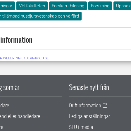
sningar
VH-fakulteten
Forskarutbildning
Forskning
Uppsal
ör tillämpad husdjursvetenskap och välfärd
information
IA.WEBERING.EKBERG@SLU.SE
ig som är
Senaste nytt från
edare
Driftinformation
and eller handledare
Lediga anställningar
re
SLU i media