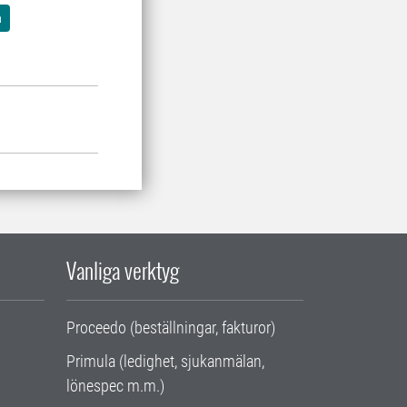
a
Vanliga verktyg
Proceedo (beställningar, fakturor)
Primula (ledighet, sjukanmälan,
lönespec m.m.)