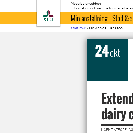
Medarbetarwebben
Information och service för medarbetar
Till startsida
Min anställning
Stöd & s
start mw
/
Lic Annica Hansson
24
okt
Extend
dairy 
LICENTIATFÖRELÄS