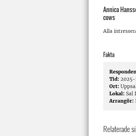
Annica Hansso
cows
Alla intresse
Fakta
Responden
Tid:
2025-1
Ort:
Uppsa
Lokal:
Sal 
Arrangör:
Relaterade si