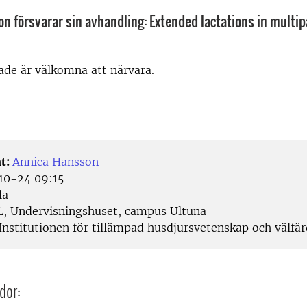
n försvarar sin avhandling: Extended lactations in multip
rade är välkomna att närvara.
t:
Annica Hansson
0-24 09:15
la
L, Undervisningshuset, campus Ultuna
Institutionen för tillämpad husdjursvetenskap och välfär
dor: