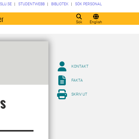
SLU.SE
STUDENTWEBB
BIBLIOTEK
SÖK PERSONAL
er
Sök
English
KONTAKT
FAKTA
SKRIV UT
us