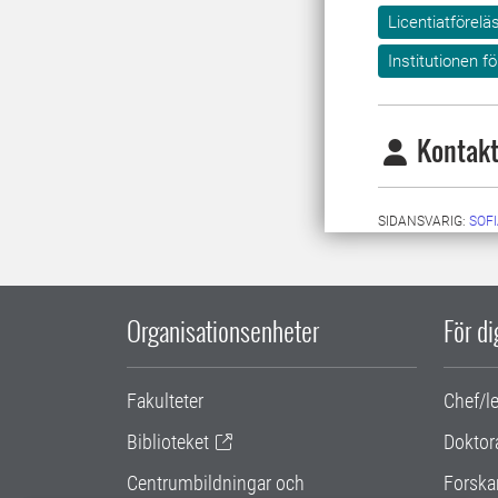
Licentiatförelä
Institutionen f
Kontakt
SIDANSVARIG:
SOF
Organisationsenheter
För d
Fakulteter
Chef/l
Biblioteket
Doktor
Centrumbildningar och
Forska