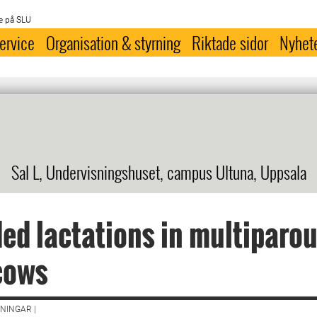
e på SLU
ervice
Organisation & styrning
Riktade sidor
Nyhet
Sal L, Undervisningshuset, campus Ultuna, Uppsala
ed lactations in multiparo
cows
NINGAR |