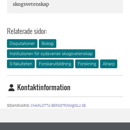
skogsvetenskap
Relaterade sidor:
Disputationer
Biologi
Institutionen för sydsvensk skogsvetenskap
S-fakulteten
Forskarutbildning
Forskning
Alnarp
Kontaktinformation
SIDANSVARIG:
CHARLOTTA.BERGSTROM@SLU.SE