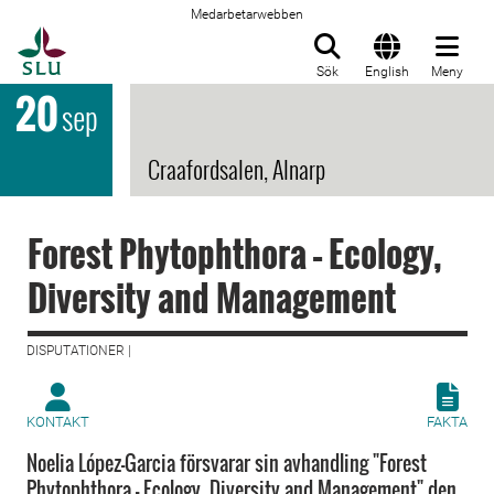
Medarbetarwebben
Till startsida
Sök
English
Meny
20
sep
Craafordsalen, Alnarp
Forest Phytophthora – Ecology,
Diversity and Management
DISPUTATIONER |
KONTAKT
FAKTA
Noelia López-Garcia försvarar sin avhandling "Forest
Phytophthora – Ecology, Diversity and Management" den