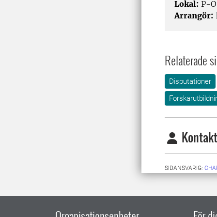
Lokal:
P-O 
Arrangör:
Relaterade si
Disputationer
Forskarutbildni
Kontakt
SIDANSVARIG:
CHA
Organisationsenheter
För d