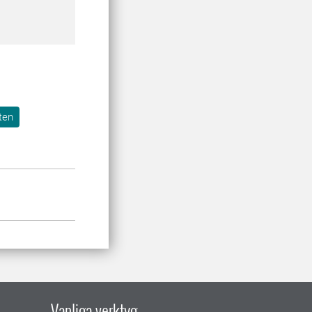
ten
Vanliga verktyg