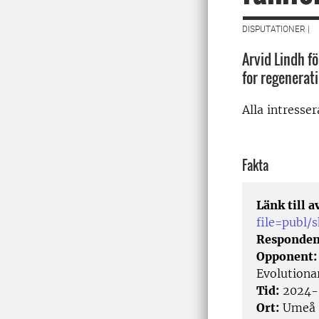
DISPUTATIONER |
Arvid Lindh fö
for regenerat
Alla intresse
Fakta
Länk till 
file=publ
Responden
Opponent
Evolutiona
Tid:
2024-
Ort:
Umeå