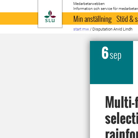
Medarbetarwebben
Information och service för medarbetar
Till startsida
Min anställning
Stöd & s
start mw
/
Disputation Arvid Lindh
6
sep
Multi-
select
rainfo