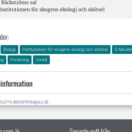
Bäckströms sal
Institutionen för skogens ekologi och skötsel
dor:
Biologi
Institutionen för skogens ekologi och skötsel
S-fakulte
ng
Forskning
Umeå
information
RLOTTA.BERGSTROM@SLU.SE
ig som är
Senaste nytt från