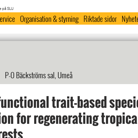
e på SLU
ervice
Organisation & styrning
Riktade sidor
Nyhet
P-O Bäckströms sal, Umeå
functional trait-based speci
ion for regenerating tropica
rests