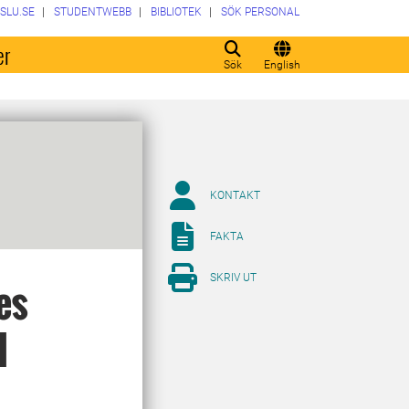
SLU.SE
STUDENTWEBB
BIBLIOTEK
SÖK PERSONAL
er
Sök
English
KONTAKT
FAKTA
SKRIV UT
es
l