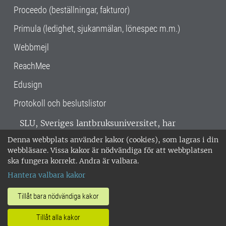
Proceedo (beställningar, fakturor)
Primula (ledighet, sjukanmälan, lönespec m.m.)
Webbmejl
ReachMee
Edusign
Protokoll och beslutslistor
SLU, Sveriges lantbruksuniversitet, har
verksamhet över hela Sverige. Huvudorter är
Denna webbplats använder kakor (cookies), som lagras i din
Alnarp, Uppsala och Umeå.
SLU är
webbläsare. Vissa kakor är nödvändiga för att webbplatsen
miljöcertifierat enligt ISO 14001. •
Telefon:
ska fungera korrekt. Andra är valbara.
018-67 10 00 • Org nr: 202100-2817 •
Om
Hantera valbara kakor
medarbetarwebben
•
SLU:s fakturaadress
•
Om SLU:s webbplatser
•
Vid KRIS
Tillåt bara nödvändiga kakor
•
Hantera kakor
•
Behandling av
Tillåt alla kakor
personuppgifter