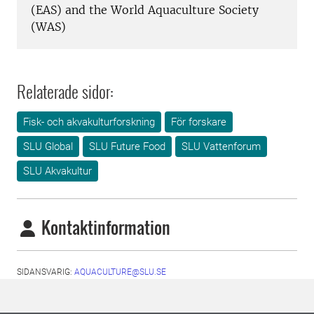
(EAS) and the World Aquaculture Society
(WAS)
Relaterade sidor:
Fisk- och akvakulturforskning
För forskare
SLU Global
SLU Future Food
SLU Vattenforum
SLU Akvakultur
Kontaktinformation
SIDANSVARIG:
AQUACULTURE@SLU.SE