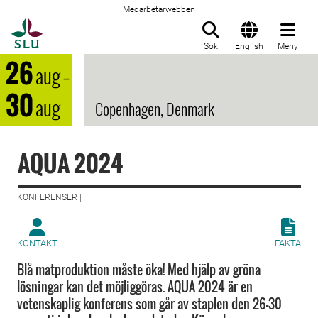
Medarbetarwebben
Till startsida
Sök
English
Meny
26
aug
–
30
aug
Copenhagen, Denmark
AQUA 2024
KONFERENSER |
KONTAKT
FAKTA
Blå matproduktion måste öka! Med hjälp av gröna
lösningar kan det möjliggöras. AQUA 2024 är en
vetenskaplig konferens som går av staplen den 26-30