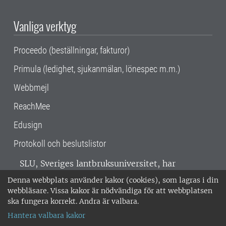
Vanliga verktyg
Proceedo (beställningar, fakturor)
Primula (ledighet, sjukanmälan, lönespec m.m.)
Webbmejl
ReachMee
Edusign
Protokoll och beslutslistor
SLU, Sveriges lantbruksuniversitet, har
verksamhet över hela Sverige. Huvudorter är
Denna webbplats använder kakor (cookies), som lagras i din
Alnarp, Uppsala och Umeå.
SLU är
webbläsare. Vissa kakor är nödvändiga för att webbplatsen
miljöcertifierat enligt ISO 14001. •
Telefon:
ska fungera korrekt. Andra är valbara.
018-67 10 00 • Org nr: 202100-2817 •
Om
Hantera valbara kakor
medarbetarwebben
•
SLU:s fakturaadress
•