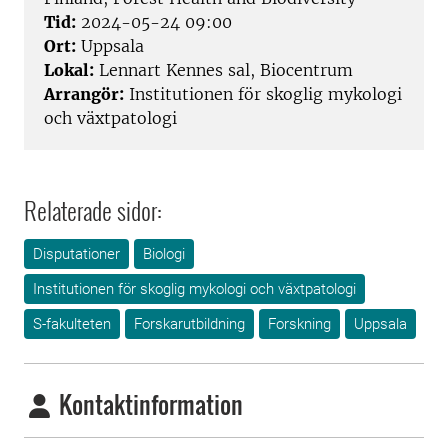
Tid:
2024-05-24 09:00
Ort:
Uppsala
Lokal:
Lennart Kennes sal, Biocentrum
Arrangör:
Institutionen för skoglig mykologi
och växtpatologi
Relaterade sidor:
Disputationer
Biologi
Institutionen för skoglig mykologi och växtpatologi
S-fakulteten
Forskarutbildning
Forskning
Uppsala
Kontaktinformation