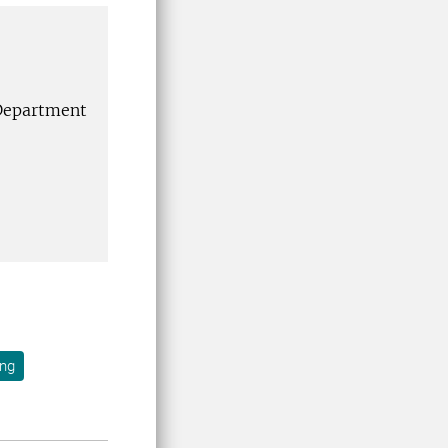
 Department
ing