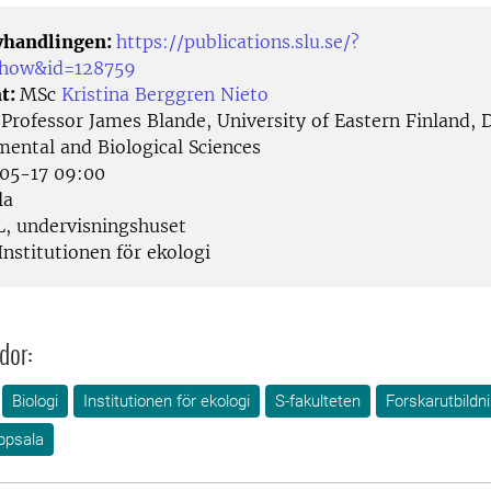
avhandlingen:
https://publications.slu.se/?
/show&id=128759
t:
MSc
Kristina Berggren Nieto
:
Professor James Blande, University of Eastern Finland,
mental and Biological Sciences
05-17 09:00
la
L, undervisningshuset
nstitutionen för ekologi
dor:
Biologi
Institutionen för ekologi
S-fakulteten
Forskarutbildn
ppsala