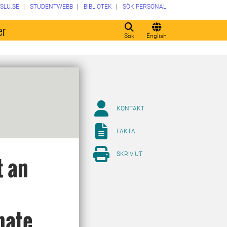
SLU.SE
STUDENTWEBB
BIBLIOTEK
SÖK PERSONAL
er
Sök
English
KONTAKT
FAKTA
SKRIV UT
t an
nate