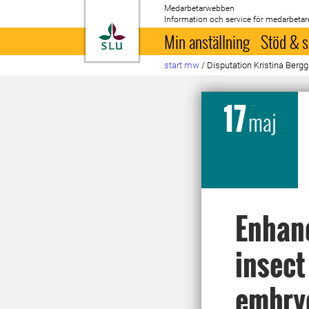
Medarbetarwebben
Information och service för medarbetar
Till startsida
Min anställning
Stöd & s
start mw
/
Disputation Kristina Bergg
17
maj
Enhanc
insect
embry