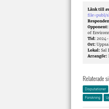
Länk till 
file=publ
Responden
Opponent
of Environ
Tid:
2024-
Ort:
Uppsa
Lokal:
Sal 
Arrangör:
I
Relaterade si
Disputationer
Forskning
U