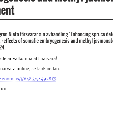
ment
gren Nieto försvarar sin avhandling "Enhancing spruce def
t : effects of somatic embryogenesis and methyl jasmona
24.
rade är välkomna att närvara!
närvara online, se länk nedan:
se.zoom.us/j/64857544928
0101