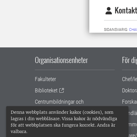
Kontakt
SIDANSVARIG:
CHA
Organisationsenheter
För d
Fakulteter
Chef/l
Biblioteket
Doktor
Centrumbildningar och
Forska
samarbetsprojekt
Denna webbplats använder kakor (cookies), som
Handlä
lagras i din webbläsare. Vissa kakor är nödvändiga
Gemensamma verksamhetsstödet
Kommu
för att webbplatsen ska fungera korrekt. Andra är
valbara.
SLU Holding
Lärare/