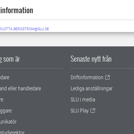
information
RLOTTA.BERGSTROM@SLU.SE
ig som är
Senaste nytt från
edare
Driftinformation
and eller handledare
Lediga anställningar
re
SLU i media
ggare
SLU Play
nikatör
studierektor