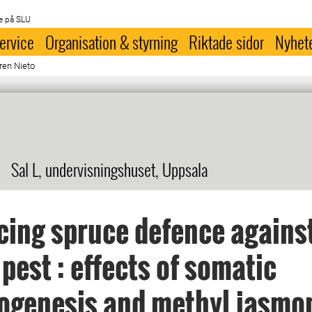
e på SLU
ervice
Organisation & styrning
Riktade sidor
Nyhet
ren Nieto
Sal L, undervisningshuset, Uppsala
ing spruce defence agains
 pest : effects of somatic
ogenesis and methyl jasmo