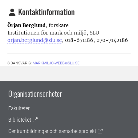
Kontaktinformation
Örjan Berglund
, forskare
Institutionen för mark och miljö, SLU
orjan.berglund@slu.se
, 018-671186, 070-7142186
SIDANSVARIG:
MARKMILJO-WEBB@SLU.SE
Organisationsenheter
Fakulteter
Biblioteket
Centrumbildningar och samarbetsprojekt