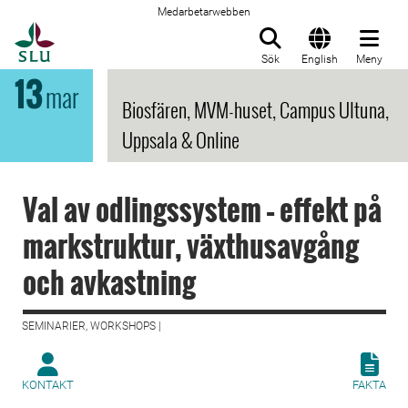
Medarbetarwebben
Till startsida
Sök
English
Meny
13
mar
Biosfären, MVM-huset, Campus Ultuna,
Uppsala & Online
Val av odlingssystem – effekt på
markstruktur, växthusavgång
och avkastning
SEMINARIER, WORKSHOPS |
KONTAKT
FAKTA