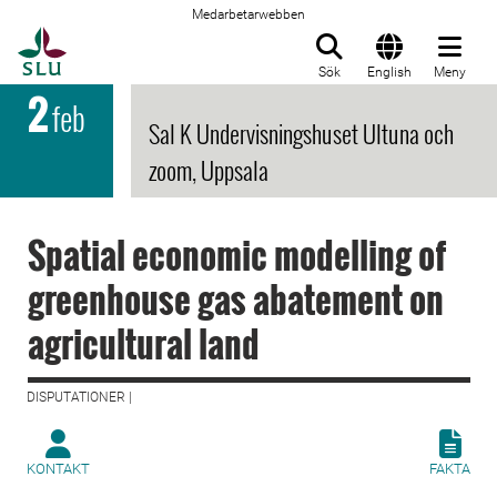
Medarbetarwebben
Till startsida
Sök
English
Meny
2
feb
Sal K Undervisningshuset Ultuna och
zoom, Uppsala
Spatial economic modelling of
greenhouse gas abatement on
agricultural land
DISPUTATIONER |
KONTAKT
FAKTA