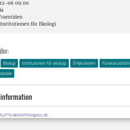
12-06 09:00
la
Framtiden
Institutionen för Ekologi
dor:
Biologi
Institutionen för ekologi
S-fakulteten
Forskarutbildn
ppsala
information
RLOTTA.BERGSTROM@SLU.SE