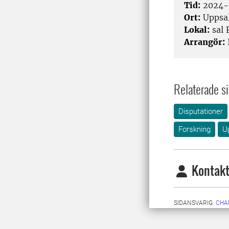
Tid:
2024-
Ort:
Uppsa
Lokal:
sal 
Arrangör:
Relaterade si
Disputationer
Forskning
U
Kontakt
SIDANSVARIG:
CHA