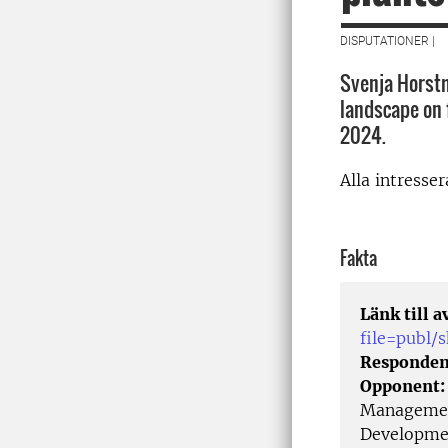
DISPUTATIONER |
Svenja Horstm
landscape on 
2024.
Alla intresse
Fakta
Länk till 
file=publ
Responden
Opponent
Management
Developme