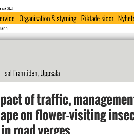
e på SLU
ervice
Organisation & styrning
Riktade sidor
Nyhet
tmann
sal Framtiden, Uppsala
pact of traffic, managemen
ape on flower-visiting inse
 in road verges