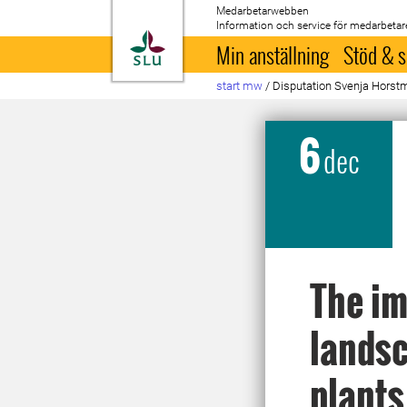
Medarbetarwebben
Information och service för medarbetar
Till startsida
Min anställning
Stöd & s
start mw
/
Disputation Svenja Hors
6
dec
The im
landsc
plants