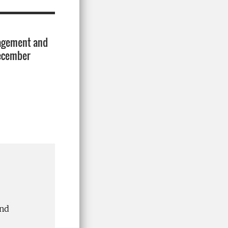
nagement and
december
and