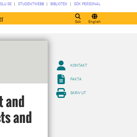
SLU.SE
STUDENTWEBB
BIBLIOTEK
SÖK PERSONAL
er
Sök
English
KONTAKT
FAKTA
SKRIV UT
t and
cts and