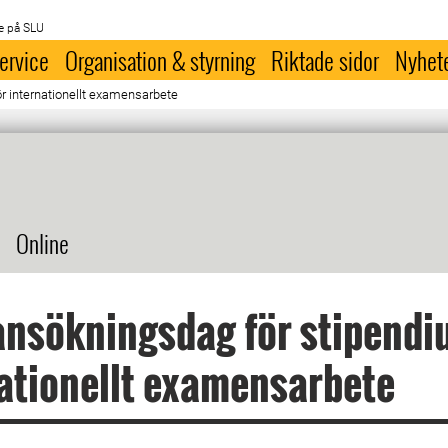
e på SLU
ervice
Organisation & styrning
Riktade sidor
Nyhet
ör internationellt examensarbete
Online
ansökningsdag för stipendi
ationellt examensarbete