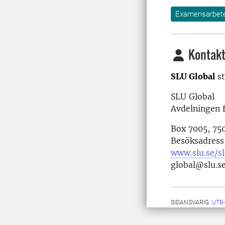
Examensarbet
Kontakt
SLU Global
s
SLU Global
Avdelningen f
Box 7005, 75
Besöksadress:
www.slu.se/s
global@slu.s
SIDANSVARIG:
UTB