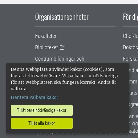
Organisationsenheter
För d
Fakulteter
Chef/l
Biblioteket
Doktor
Centrumbildningar och
Forska
samarbetsprojekt
Denna webbplats använder kakor (cookies), som
Handlä
lagras i din webbläsare. Vissa kakor är nödvändiga
Gemensamma verksamhetsstödet
Kommu
för att webbplatsen ska fungera korrekt. Andra är
valbara.
SLU Holding
Lärare/
Hantera valbara kakor
Progra
Tillåt bara nödvändiga kakor
SLU, Sveriges lantbruksuniversitet, har
enligt ISO 14001. •
Telefon: 018-67 10 0
Tillåt alla kakor
webbplatser
•
Vid KRIS
•
Hantera kak