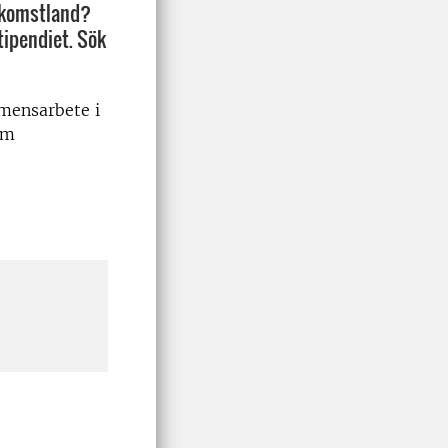
inkomstland?
tipendiet. Sök
amensarbete i
om