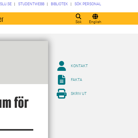
SLU.SE
STUDENTWEBB
BIBLIOTEK
SÖK PERSONAL
er
Sök
English
KONTAKT
FAKTA
SKRIV UT
um för