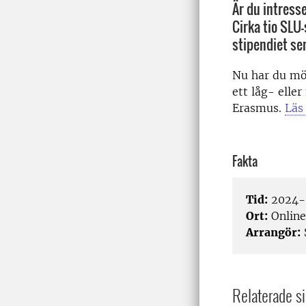
Är du intress
Cirka tio SLU
stipendiet sen
Nu har du möj
ett låg- ell
Erasmus.
Läs
Fakta
Tid:
2024-
Ort:
Online
Arrangör:
Relaterade si