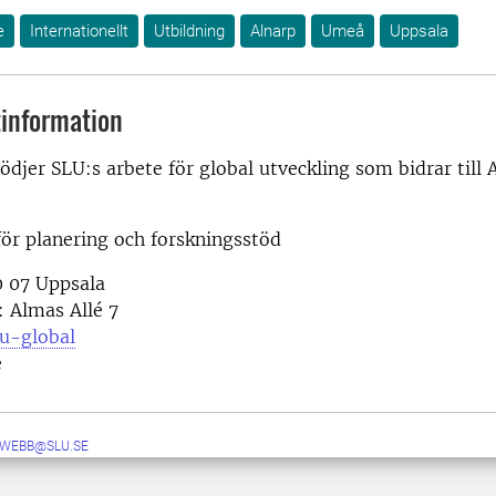
e
Internationellt
Utbildning
Alnarp
Umeå
Uppsala
information
tödjer SLU:s arbete för global utveckling som bidrar till
ör planering och forskningsstöd
0 07 Uppsala
 Almas Allé 7
lu-global
e
-WEBB@SLU.SE