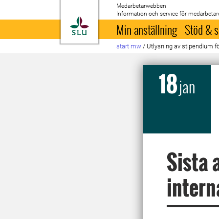
Medarbetarwebben
Information och service för medarbetar
Till startsida
Min anställning
Stöd & s
start mw
/
Utlysning av stipendium f
18
jan
Sista 
intern