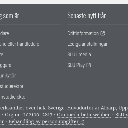
ig som är
Senaste nytt från
edare
Driftinformation
and eller handledare
Lediga anställningar
re
SLU i media
ggare
SLU Play
nikatör
studierektor
mstudierektor
 verksamhet över hela Sverige. Huvudorter är Alnarp, U
0 • Org nr: 202100-2817 •
Om medarbetarwebben
•
SLU:s
or
•
Behandling av personuppgifter