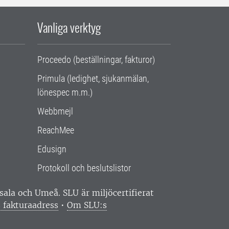
Vanliga verktyg
Proceedo (beställningar, fakturor)
Primula (ledighet, sjukanmälan,
lönespec m.m.)
Webbmejl
ReachMee
Edusign
Protokoll och beslutslistor
ppsala och Umeå.
SLU är miljöcertifierat
 fakturaadress
•
Om SLU:s