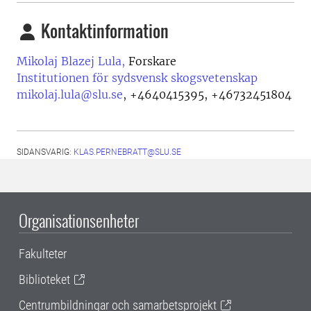
Kontaktinformation
Mikolaj Blazej Lula,
Forskare
Institutionen för sydsvensk skogsvetenskap
mikolaj.lula@slu.se
,
+4640415395, +46732451804
SIDANSVARIG:
KLAS.PERNEBRATT@SLU.SE
Organisationsenheter
Fakulteter
Biblioteket
Centrumbildningar och samarbetsprojekt