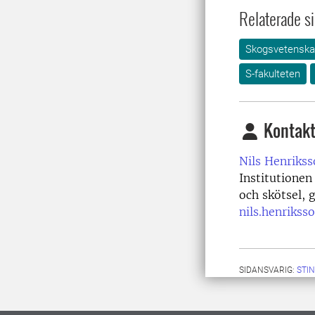
Relaterade si
Skogsvetensk
S-fakulteten
Kontakt
Nils Henrikss
Institutionen
och skötsel,
nils.henrikss
SIDANSVARIG:
STI