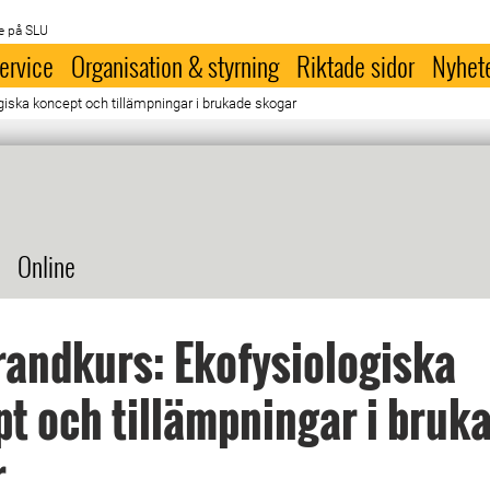
e på SLU
ervice
Organisation & styrning
Riktade sidor
Nyhet
giska koncept och tillämpningar i brukade skogar
Online
andkurs: Ekofysiologiska
t och tillämpningar i bruk
r