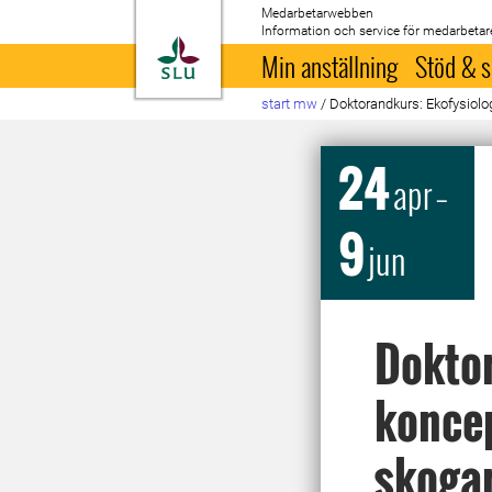
Medarbetarwebben
Information och service för medarbetar
Till startsida
Min anställning
Stöd & s
start mw
/
Doktorandkurs: Ekofysiolo
24
apr
–
9
jun
Doktor
koncep
skoga