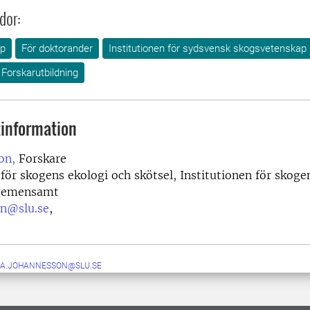
dor:
ap
För doktorander
Institutionen för sydsvensk skogsvetenskap
Forskarutbildning
information
on,
Forskare
 för skogens ekologi och skötsel, Institutionen för skoge
 gemensamt
on@slu.se
,
NA.JOHANNESSON@SLU.SE