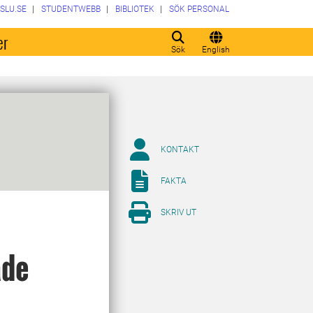
SLU.SE
STUDENTWEBB
BIBLIOTEK
SÖK PERSONAL
er
Sök
English
KONTAKT
FAKTA
SKRIV UT
ade