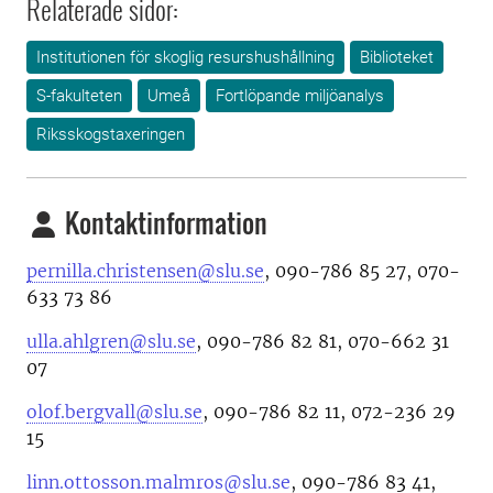
Relaterade sidor:
Institutionen för skoglig resurshushållning
Biblioteket
S-fakulteten
Umeå
Fortlöpande miljöanalys
Riksskogstaxeringen
Kontaktinformation
pernilla.christensen@slu.se
, 090-786 85 27, 070-
633 73 86
ulla.ahlgren@slu.se
, 090-786 82 81, 070-662 31
07
olof.bergvall@slu.se
, 090-786 82 11, 072-236 29
15
linn.ottosson.malmros@slu.se
, 090-786 83 41,