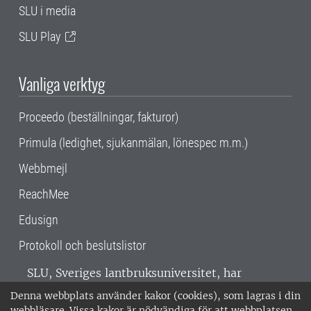
SLU i media
SLU Play
Vanliga verktyg
Proceedo (beställningar, fakturor)
Primula (ledighet, sjukanmälan, lönespec m.m.)
Webbmejl
ReachMee
Edusign
Protokoll och beslutslistor
SLU, Sveriges lantbruksuniversitet, har
verksamhet över hela Sverige. Huvudorter är
Denna webbplats använder kakor (cookies), som lagras i din
Alnarp, Uppsala och Umeå.
SLU är
webbläsare. Vissa kakor är nödvändiga för att webbplatsen