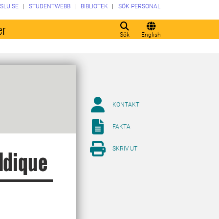
SLU.SE
STUDENTWEBB
BIBLIOTEK
SÖK PERSONAL
er
Sök
English
KONTAKT
FAKTA
SKRIV UT
ddique