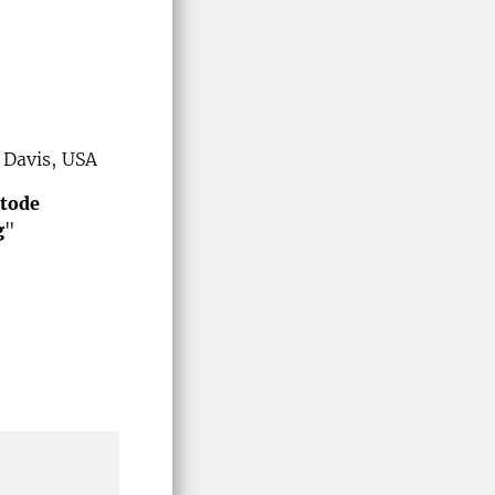
 Davis, USA
atode
g
"