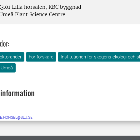
3.01 Lilla hörsalen, KBC byggnad
Umeå Plant Science Centre
dor:
doktorander
För forskare
Institutionen för skogens ekologi och s
Umeå
information
E.HONSEL@SLU.SE