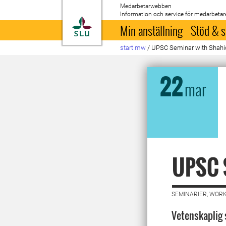
Medarbetarwebben
Information och service för medarbetar
Till startsida
Min anställning
Stöd & s
start mw
/
UPSC Seminar with Shahi
22
mar
UPSC 
SEMINARIER, WORK
Vetenskaplig