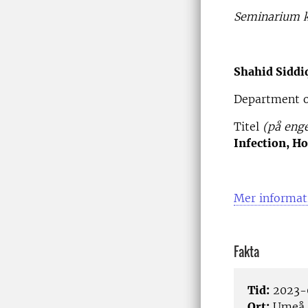
Seminarium k
Shahid Siddi
Department o
Titel
(på enge
Infection, Ho
Mer informat
Fakta
Tid:
2023-0
Ort:
Umeå