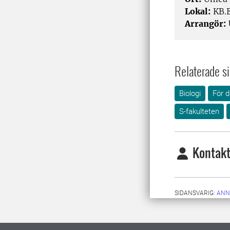
Lokal:
KB.E
Arrangör:
Relaterade si
Biologi
För 
S-fakulteten
Kontakt
SIDANSVARIG:
ANN