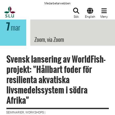
Medarbetarwebben
Till startsida
Sök
English
Meny
7
mar
Zoom, via Zoom
Svensk lansering av WorldFish-
projekt: "Hållbart foder för
resilienta akvatiska
livsmedelssystem i södra
Afrika"
SEMINARIER, WORKSHOPS |