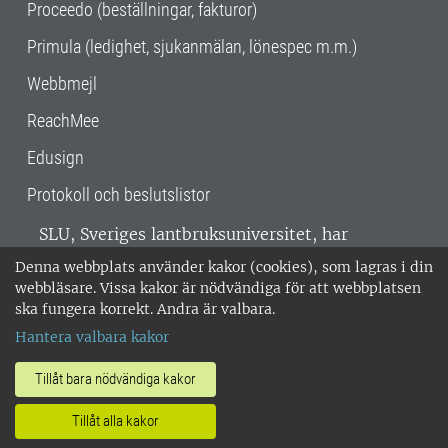
Proceedo (beställningar, fakturor)
Primula (ledighet, sjukanmälan, lönespec m.m.)
Webbmejl
ReachMee
Edusign
Protokoll och beslutslistor
SLU, Sveriges lantbruksuniversitet, har
verksamhet över hela Sverige. Huvudorter är
Denna webbplats använder kakor (cookies), som lagras i din
Alnarp, Uppsala och Umeå.
SLU är
webbläsare. Vissa kakor är nödvändiga för att webbplatsen
miljöcertifierat enligt ISO 14001. •
Telefon:
ska fungera korrekt. Andra är valbara.
018-67 10 00 • Org nr: 202100-2817 •
Om
Hantera valbara kakor
medarbetarwebben
•
SLU:s fakturaadress
•
Om SLU:s webbplatser
•
Vid KRIS
Tillåt bara nödvändiga kakor
•
Hantera kakor
•
Behandling av
Tillåt alla kakor
personuppgifter