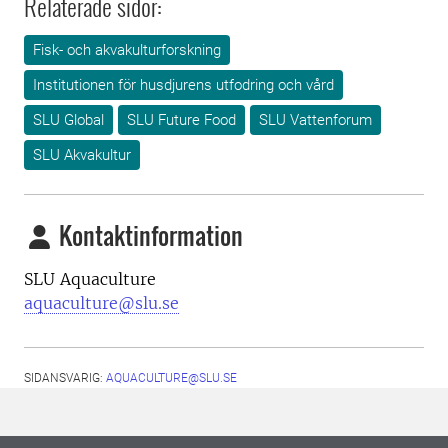
Relaterade sidor:
Fisk- och akvakulturforskning
Institutionen för husdjurens utfodring och vård
SLU Global
SLU Future Food
SLU Vattenforum
SLU Akvakultur
Kontaktinformation
SLU Aquaculture
aquaculture@slu.se
SIDANSVARIG:
AQUACULTURE@SLU.SE