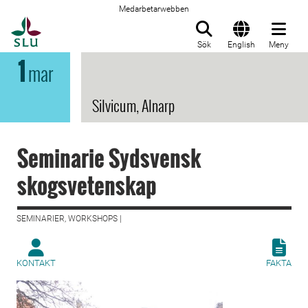
Medarbetarwebben
Till startsida
Sök
English
Meny
1
mar
Silvicum, Alnarp
Seminarie Sydsvensk
skogsvetenskap
SEMINARIER, WORKSHOPS |
KONTAKT
FAKTA