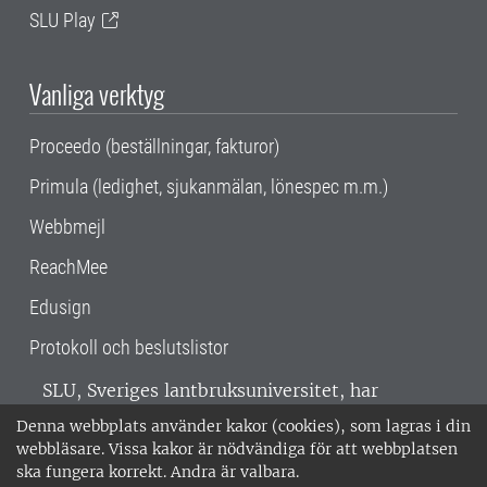
SLU Play
Vanliga verktyg
Proceedo (beställningar, fakturor)
Primula (ledighet, sjukanmälan, lönespec m.m.)
Webbmejl
ReachMee
Edusign
Protokoll och beslutslistor
SLU, Sveriges lantbruksuniversitet, har
verksamhet över hela Sverige. Huvudorter är
Denna webbplats använder kakor (cookies), som lagras i din
Alnarp, Uppsala och Umeå.
SLU är
webbläsare. Vissa kakor är nödvändiga för att webbplatsen
miljöcertifierat enligt ISO 14001. •
Telefon:
ska fungera korrekt. Andra är valbara.