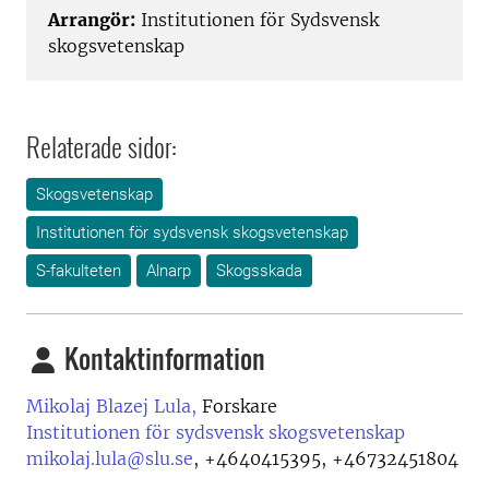
Arrangör:
Institutionen för Sydsvensk
skogsvetenskap
Relaterade sidor:
Skogsvetenskap
Institutionen för sydsvensk skogsvetenskap
S-fakulteten
Alnarp
Skogsskada
Kontaktinformation
Mikolaj Blazej Lula,
Forskare
Institutionen för sydsvensk skogsvetenskap
mikolaj.lula@slu.se
,
+4640415395, +46732451804