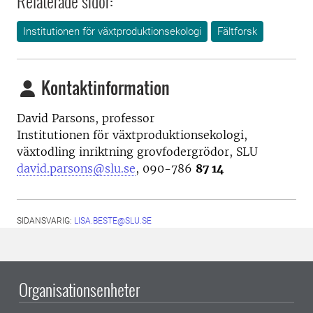
Relaterade sidor:
Institutionen för växtproduktionsekologi
Fältforsk
Kontaktinformation
David Parsons, professor
Institutionen för växtproduktionsekologi,
växtodling inriktning grovfodergrödor, SLU
david.parsons@slu.se
, 090-786
87 14
SIDANSVARIG:
LISA.BESTE@SLU.SE
Organisationsenheter