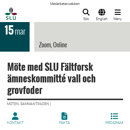
Medarbetarwebben
Till startsida
Sök
English
Meny
15
mar
Zoom, Online
Möte med SLU Fältforsk
ämneskommitté vall och
grovfoder
MÖTEN, SAMMANTRÄDEN |
KONTAKT
FAKTA
PROGRAM