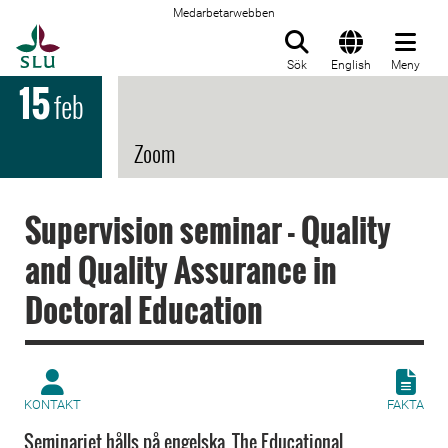
Medarbetarwebben
Till startsida
Sök
English
Meny
15
feb
Zoom
Supervision seminar - Quality
and Quality Assurance in
Doctoral Education
KONTAKT
FAKTA
Seminariet hålls på engelska. The Educational