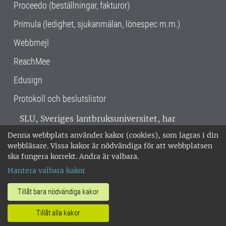
Proceedo (beställningar, fakturor)
Primula (ledighet, sjukanmälan, lönespec m.m.)
Webbmejl
ReachMee
Edusign
Protokoll och beslutslistor
SLU, Sveriges lantbruksuniversitet, har
verksamhet över hela Sverige. Huvudorter är
Denna webbplats använder kakor (cookies), som lagras i din
Alnarp, Uppsala och Umeå.
SLU är
webbläsare. Vissa kakor är nödvändiga för att webbplatsen
miljöcertifierat enligt ISO 14001. •
Telefon:
ska fungera korrekt. Andra är valbara.
018-67 10 00 • Org nr: 202100-2817 •
Om
Hantera valbara kakor
medarbetarwebben
•
SLU:s fakturaadress
•
Om SLU:s webbplatser
•
Vid KRIS
Tillåt bara nödvändiga kakor
•
Hantera kakor
•
Behandling av
Tillåt alla kakor
personuppgifter