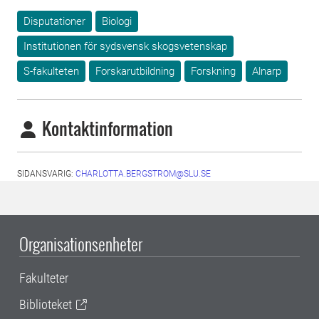
Disputationer
Biologi
Institutionen för sydsvensk skogsvetenskap
S-fakulteten
Forskarutbildning
Forskning
Alnarp
Kontaktinformation
SIDANSVARIG:
CHARLOTTA.BERGSTROM@SLU.SE
Organisationsenheter
Fakulteter
Biblioteket