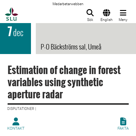
Medarbetarwebben
Till startsida
Sök
English
Meny
7
dec
P-O Bäckströms sal, Umeå
Estimation of change in forest
variables using synthetic
aperture radar
DISPUTATIONER |
KONTAKT
FAKTA