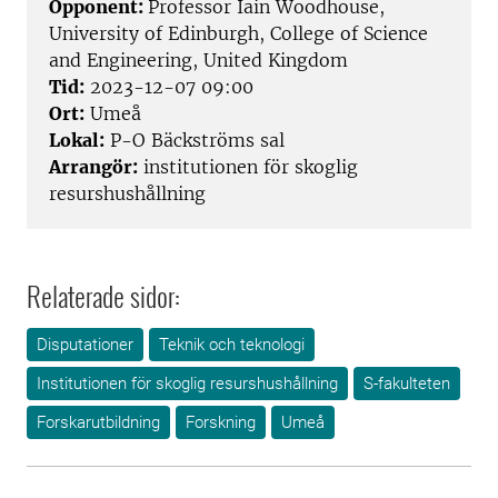
Opponent:
Professor Iain Woodhouse,
University of Edinburgh, College of Science
and Engineering, United Kingdom
Tid:
2023-12-07 09:00
Ort:
Umeå
Lokal:
P-O Bäckströms sal
Arrangör:
institutionen för skoglig
resurshushållning
Relaterade sidor:
Disputationer
Teknik och teknologi
Institutionen för skoglig resurshushållning
S-fakulteten
Forskarutbildning
Forskning
Umeå