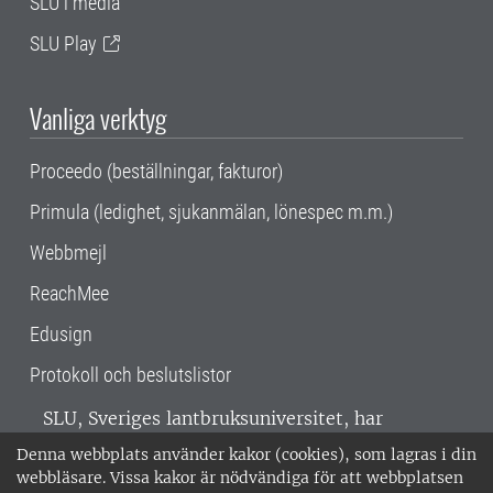
SLU i media
SLU Play
Vanliga verktyg
Proceedo (beställningar, fakturor)
Primula (ledighet, sjukanmälan, lönespec m.m.)
Webbmejl
ReachMee
Edusign
Protokoll och beslutslistor
SLU, Sveriges lantbruksuniversitet, har
verksamhet över hela Sverige. Huvudorter är
Denna webbplats använder kakor (cookies), som lagras i din
Alnarp, Uppsala och Umeå.
SLU är
webbläsare. Vissa kakor är nödvändiga för att webbplatsen