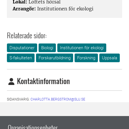
Lokal:
Loftets hörsal
Arrangör:
Institutionen för ekologi
Relaterade sidor:
Disputationer
Biologi
Institutionen för ekologi
S-fakulteten
Forskarutbildning
Forskning
Uppsala
Kontaktinformation
SIDANSVARIG:
CHARLOTTA.BERGSTROM@SLU.SE
Organisationsenheter