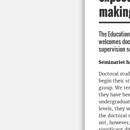
making
The Educatio
welcomes doct
supervision s
Seminariet hå
Doctoral stud
begin their s
group. We te
they have bee
undergraduat
levels, they w
the doctoral 
not, however,
significant di