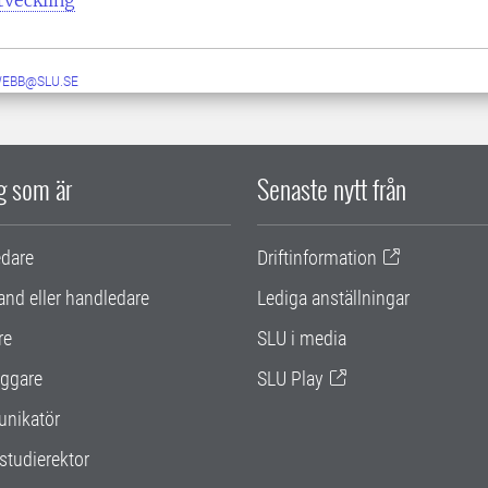
WEBB@SLU.SE
ig som är
Senaste nytt från
edare
Driftinformation
and eller handledare
Lediga anställningar
re
SLU i media
ggare
SLU Play
nikatör
studierektor