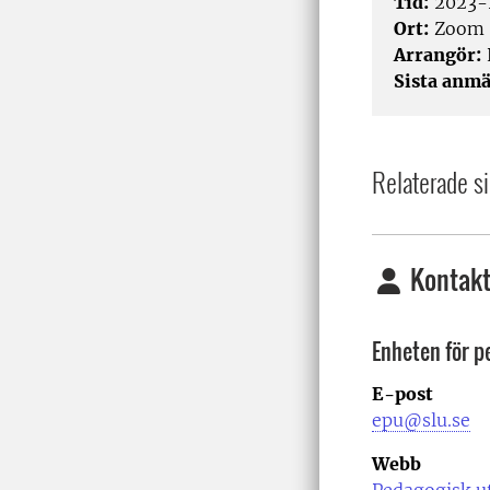
Tid:
2023-1
Ort:
Zoom
Arrangör:
Sista anmä
Relaterade si
Kontakt
Enheten för p
E-post
epu@slu.se
Webb
Pedagogisk u