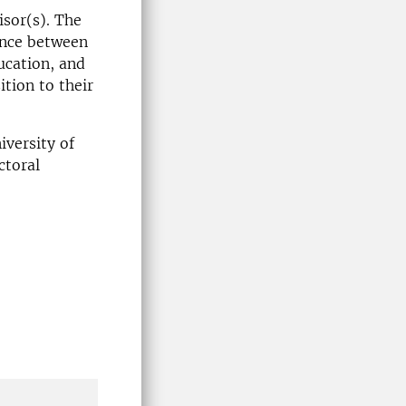
isor(s). The
ence between
ducation, and
tion to their
iversity of
ctoral