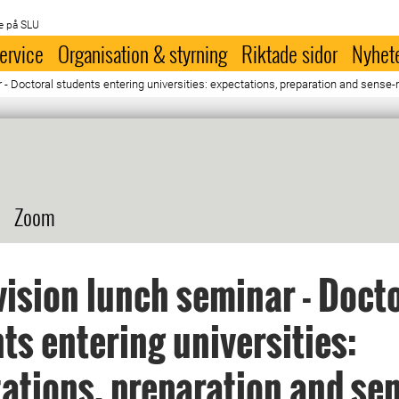
e på SLU
ervice
Organisation & styrning
Riktade sidor
Nyhet
- Doctoral students entering universities: expectations, preparation and sense-
Zoom
ision lunch seminar - Doct
ts entering universities:
ations, preparation and sen