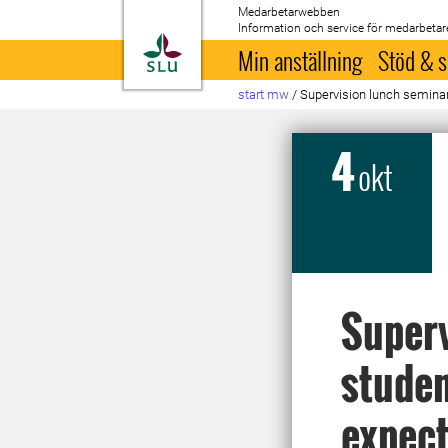
Medarbetarwebben
Information och service för medarbetar
Till startsida
Min anställning
Stöd & s
start mw
/
Supervision lunch seminar 
4
okt
Superv
studen
expect