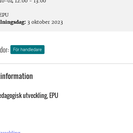
0-04 12:00 - 13:00
EPU
lningsdag:
3 oktober 2023
dor:
För handledare
information
edagogisk utveckling, EPU
tveckling