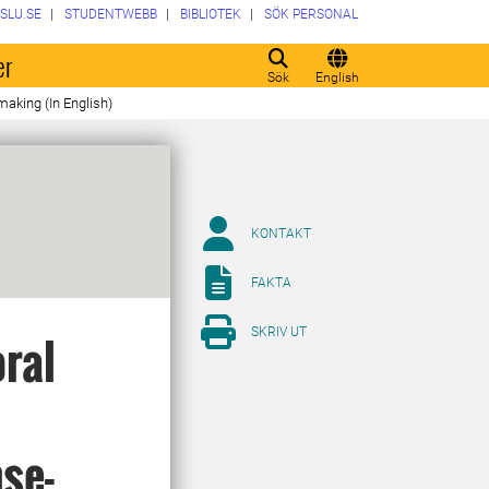
SLU.SE
STUDENTWEBB
BIBLIOTEK
SÖK PERSONAL
er
Sök
English
making (In English)
KONTAKT
FAKTA
SKRIV UT
oral
se-