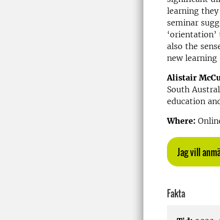
learning they
seminar sugge
‘orientation’
also the sens
new learning 
Alistair McC
South Austral
education and
Where:
Online
Jag vill anm
Fakta