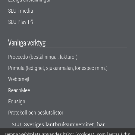
SLU i media
SLU Play
Vanliga verktyg
Proceedo (beställningar, fakturor)
Primula (ledighet, sjukanmälan, lönespec m.m.)
Webbmejl
ReachMee
Edusign
Protokoll och beslutslistor
SLU, Sveriges lantbruksuniversitet, har
verksamhet över hela Sverige. Huvudorter är
Denna webbplats använder kakor (cookies), som lagras i din