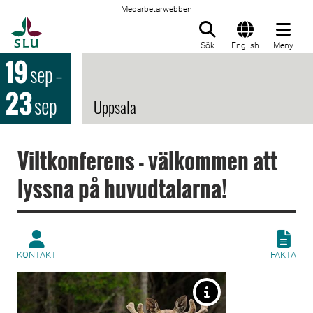
Medarbetarwebben
Till startsida
Sök
English
Meny
19
sep
–
23
sep
Uppsala
Viltkonferens - välkommen att
lyssna på huvudtalarna!
KONTAKT
FAKTA