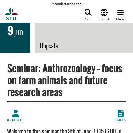
Medarbetarwebben
Till startsida
Sök
English
Meny
9
jun
Uppsala
Seminar: Anthrozoology – focus
on farm animals and future
research areas
KONTAKT
FAKTA
Welcome to this seminar the 9th of June, 13.15-16.00 in