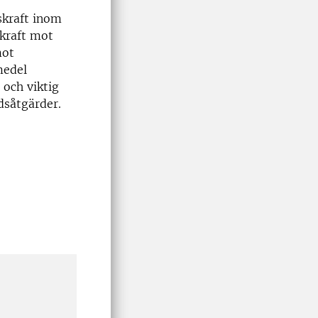
skraft inom
kraft mot
mot
medel
 och viktig
dsåtgärder.