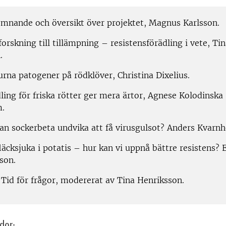
omnande och översikt över projektet, Magnus Karlsson.
forskning till tillämpning – resistensförädling i vete, Ti
.
urna patogener på rödklöver, Christina Dixelius.
ling för friska rötter ger mera ärtor, Agnese Kolodinska
m.
kan sockerbeta undvika att få virusgulsot? Anders Kvarn
läcksjuka i potatis – hur kan vi uppnå bättre resistens? E
son.
5 Tid för frågor, modererat av Tina Henriksson.
dor: