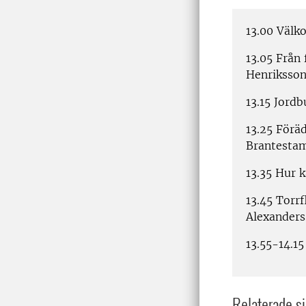
13.00 Välk
13.05 Från 
Henriksson
13.15 Jordb
13.25 Föräd
Brantesta
13.35 Hur 
13.45 Torrf
Alexanders
13.55-14.1
Relaterade si