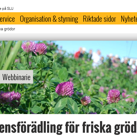
e på SLU
ervice
Organisation & styrning
Riktade sidor
Nyhet
ka grödor
Webbinarie
ensförädling för friska grö