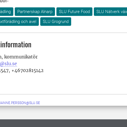
ädling
Partnerskap Alnarp
SLU Future Food
SLU Nätverk väx
xtförädling och avel
SLU Grogrund
information
n, kommunikatör
@slu.se
5547, +46702815142
IANNE.PERSSON@SLU.SE