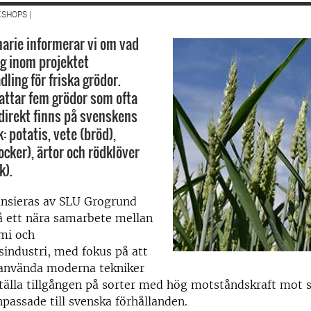
SHOPS |
narie informerar vi om vad
g inom projektet
ling för friska grödor.
attar fem grödor som ofta
ndirekt finns på svenskens
: potatis, vete (bröd),
ocker), ärtor och rödklöver
k).
ansieras av SLU Grogrund
å ett nära samarbete mellan
mi och
sindustri, med fokus på att
 använda moderna tekniker
ställa tillgången på sorter med hög motståndskraft mot
passade till svenska förhållanden.