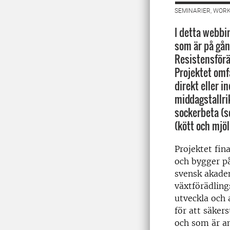
SEMINARIER, WORK
I detta webbi
som är på gån
Resistensföräd
Projektet omf
direkt eller i
middagstallrik
sockerbeta (s
(kött och mjöl
Projektet fin
och bygger p
svensk akade
växtförädling
utveckla och
för att säker
och som är an