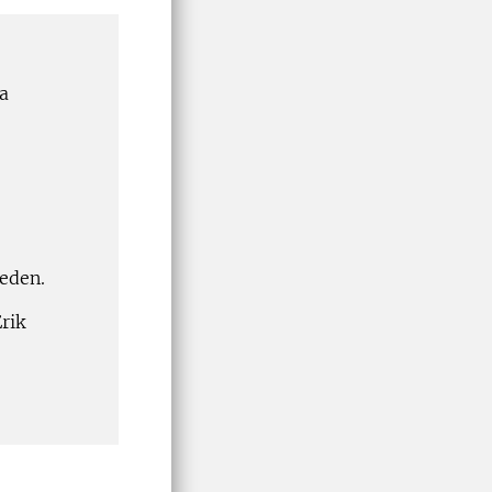
na
heden.
rik