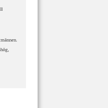
ll
ntmännen.
shög,