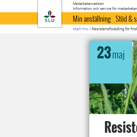
Medarbetarwebben
Information och service för medarbetar
Till startsida
Min anställning
Stöd & s
start mw
/
Resistensförädling för fris
23
maj
Resist