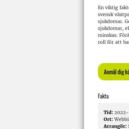
En viktig fak
svensk växtp
sjukdomar. G
sjukdomar, e
minskas. Förä
roll för att 
Anmäl dig hä
Fakta
Tid:
2022-0
Ort:
Webbi
Arrangör: