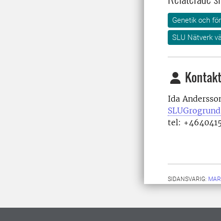
Genetik och för
SLU Nätverk vä
Kontakt
Ida Andersso
SLUGrogrund
tel: +464041
SIDANSVARIG:
MAR