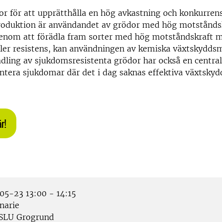
tor för att upprätthålla en hög avkastning och konkurren
roduktion är användandet av grödor med hög motstånds
enom att förädla fram sorter med hög motståndskraft 
ller resistens, kan användningen av kemiska växtskydds
dling av sjukdomsresistenta grödor har också en central
hantera sjukdomar där det i dag saknas effektiva växtskyd
r!
5-23 13:00 - 14:15
narie
SLU Grogrund