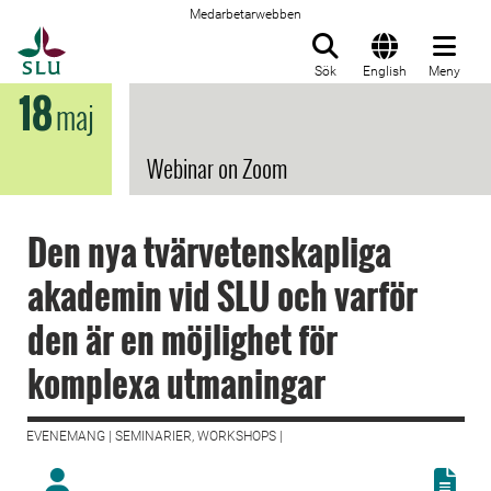
Medarbetarwebben
Till startsida
Sök
English
Meny
18
maj
Webinar on Zoom
Den nya tvärvetenskapliga
akademin vid SLU och varför
den är en möjlighet för
komplexa utmaningar
EVENEMANG | SEMINARIER, WORKSHOPS |