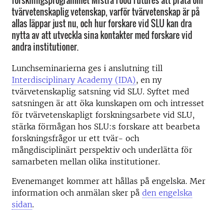
forskningsprogrammet Mistra Food Futures att prata om
tvärvetenskaplig vetenskap, varför tvärvetenskap är på
allas läppar just nu, och hur forskare vid SLU kan dra
nytta av att utveckla sina kontakter med forskare vid
andra institutioner.
Lunchseminarierna ges i anslutning till
Interdisciplinary Academy (IDA)
, en ny
tvärvetenskaplig satsning vid SLU. Syftet med
satsningen är att öka kunskapen om och intresset
för tvärvetenskapligt forskningsarbete vid SLU,
stärka förmågan hos SLU:s forskare att bearbeta
forskningsfrågor ur ett tvär- och
mångdisciplinärt perspektiv och underlätta för
samarbeten mellan olika institutioner.
Evenemanget kommer att hållas på engelska. Mer
information och anmälan sker på
den engelska
sidan
.