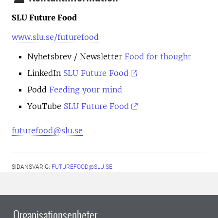
SLU Future Food
www.slu.se/futurefood
Nyhetsbrev
/ Newsletter
Food for thought
LinkedIn
SLU Future Food
Podd
Feeding your mind
YouTube
SLU Future Food
futurefood@slu.se
SIDANSVARIG:
FUTUREFOOD@SLU.SE
Organisationsenheter