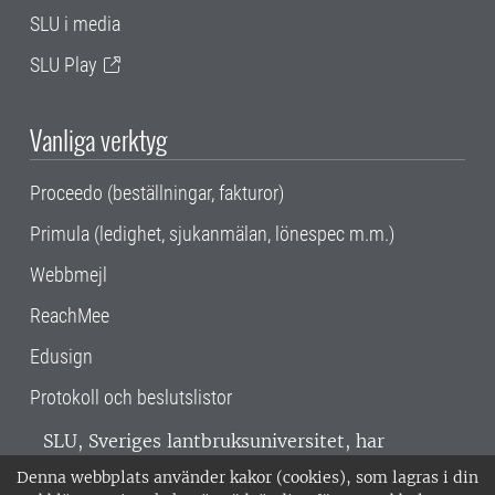
SLU i media
SLU Play
Vanliga verktyg
Proceedo (beställningar, fakturor)
Primula (ledighet, sjukanmälan, lönespec m.m.)
Webbmejl
ReachMee
Edusign
Protokoll och beslutslistor
SLU, Sveriges lantbruksuniversitet, har
verksamhet över hela Sverige. Huvudorter är
Denna webbplats använder kakor (cookies), som lagras i din
Alnarp, Uppsala och Umeå.
SLU är