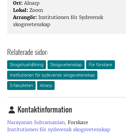
Ort:
Alnarp
Lokal:
Zoom
Arrangör:
Institutionen för Sydsvensk
skogsvetenskap
Relaterade sidor:
Skogshushållning
Skogsvetenskap
För forskare
Institutionen för sydsvensk skogsvetenskap
S-fakulteten
Alnarp
Kontaktinformation
Narayanan Subramanian,
Forskare
Institutionen för sydsvensk skogsvetenskap