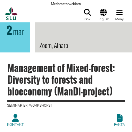
Medarbetarwebben
Till startsida
Sök
English
Meny
2
mar
Zoom, Alnarp
Management of Mixed-forest:
Diversity to forests and
bioeconomy (ManDi-project)
SEMINARIER, WORKSHOPS |
KONTAKT
FAKTA