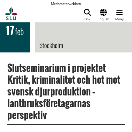
Medarbetarwebben
Till startsida
Sök
English
Meny
17
feb
Stockholm
Slutseminarium i projektet
Kritik, kriminalitet och hot mot
svensk djurproduktion –
lantbruksföretagarnas
perspektiv