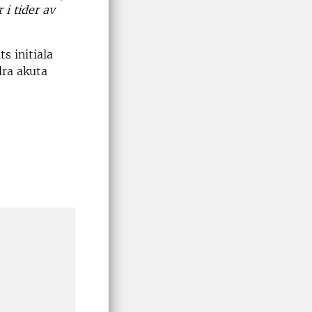
i tider av
s initiala
dra akuta