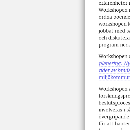
erfarenheter 
Workshopen ri
ordna boende 
workshopen k
jobbat med sa
och diskutera
program neda
Workshopen a
planering: Ny
tider av brå
miljökommun
Workshopen ä
forskningspro
beslutsproces
involveras i 
övergripande
för att hante