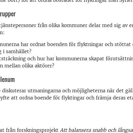
de bort) för att ordna bostäder för flyktingar från Syrien
grupper
 tjänstepersoner från olika kommuner delar med sig av e
m:
nerna har ordnat boenden för flyktningar och stöttat 
g i samhället?
utsträckning och hur har kommunerna skapat förutsättni
 mellan olika aktörer?
 plenum
e diskuterar utmaningarna och möjligheterna när det gäl
yfte att ordna boende för flyktingar och främja deras eta
ltat från forskningsprojekt
Att balansera snabb och långs