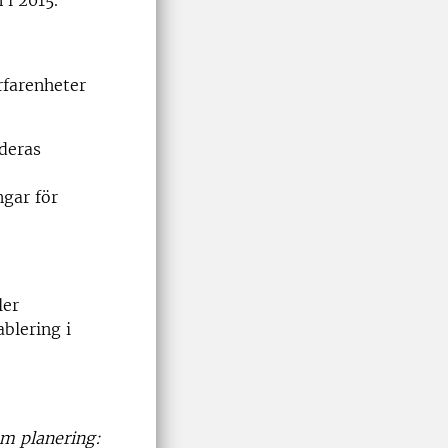
 i 2015.
rfarenheter
deras
ngar för
ler
blering i
am planering: