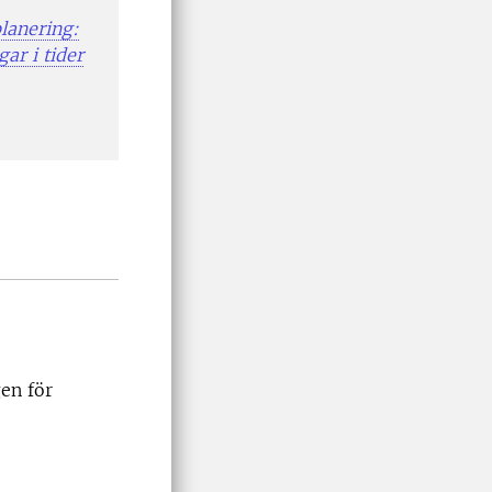
lanering:
ar i tider
gen för