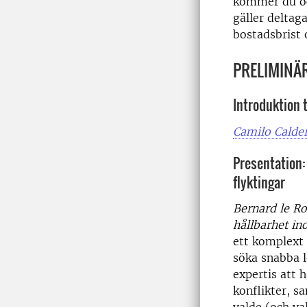
kommer du ock
gäller deltag
bostadsbrist 
PRELIMINÄ
Introduktion t
Camilo Calde
Presentation:
flyktingar
Bernard le Ro
hållbarhet in
ett komplext
söka snabba 
expertis att 
konflikter, 