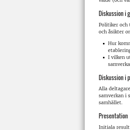
valde (och val
Diskussion i 
Politiker och
och åsikter o
Hur kommu
etablerin
I vilken 
samverkan
Diskussion i
Alla deltagar
samverkan i s
samhället.
Presentation
Initiala resu