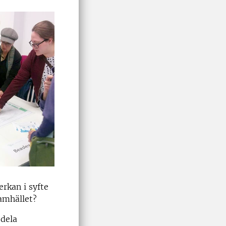
rkan i syfte
samhället?
 dela