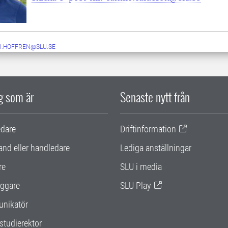
I.HOFFREN@SLU.SE
ig som är
Senaste nytt från
edare
Driftinformation
and eller handledare
Lediga anställningar
re
SLU i media
ggare
SLU Play
nikatör
studierektor