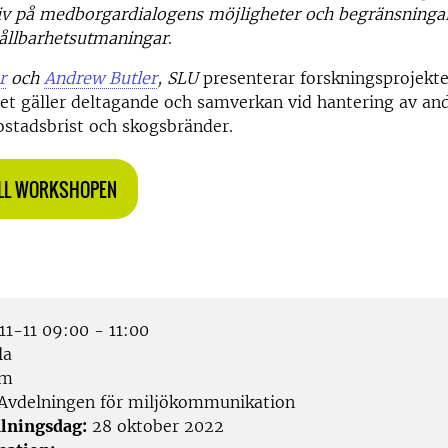
v på medborgardialogens möjligheter och begränsningar 
ållbarhetsutmaningar
.
r
och
Andrew Butler
, SLU
presenterar forskningsprojektet
det gäller deltagande och samverkan vid hantering av an
ostadsbrist och skogsbränder.
ILL WORKSHOPEN
1-11 09:00 - 11:00
la
om
Avdelningen för miljökommunikation
lningsdag:
28 oktober 2022