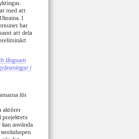
yktingar.
tat med att
Ukraina. I
ommuner har
samt att dela
preliminärt
ch långsam
gränsningar i
ramarna för
a aktörer
l projektets
r kan använda
På workshopen