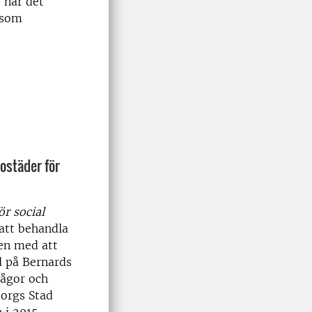
 när det
 som
ostäder för
ör social
att behandla
en med att
d på Bernards
rågor och
borgs Stad