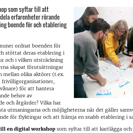
op som syftar till att
 dela erfarenheter rörande
ng boende för och etablering
uner ordnat boenden för
ch stöttat deras etablering i
r och i vilken utsträckning
na skapat förutsättningar
 mellan olika aktörer (t.ex.
,
frivilligorganisationer,
nvånare) för att hantera
ande behov av
de och åtgärder? Vilka har
sta utmaningarna och möjligheterna när det gäller samve
nde för flyktingar och att främja en snabb etablering i 
ll en digital workshop
som syftar till att kartlägga och