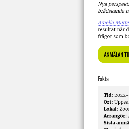
Nya perspekti
brådskande h
Amelia Mutte
resultat när 
frågor som b
ANMÄLAN T
Fakta
Tid:
2022-1
Ort:
Uppsa
Lokal:
Zo
Arrangör:
Sista anmä