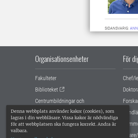
SIDANSVARIG:
ANN
Organisationsenheter
För d
Fakulteter
Chef/l
Biblioteket
Doktor
Centrumbildningar och
Forska
samarbetsprojekt
Denna webbplats använder kakor (cookies), som
Handlä
lagras i din webbläsare. Vissa kakor är nödvändiga
Gemensamma verksamhetsstödet
Kommu
för att webbplatsen ska fungera korrekt. Andra är
valbara.
SLU Holding
Lärare/