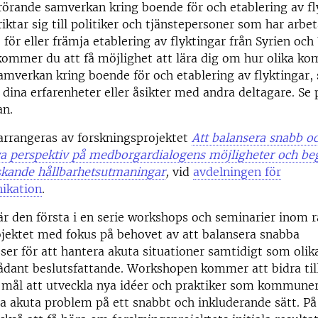
rörande samverkan kring boende för och etablering av fl
ktar sig till politiker och tjänstepersoner som har arbe
för eller främja etablering av flyktingar från Syrien och 
ommer du att få möjlighet att lära dig om hur olika k
mverkan kring boende för och etablering av flyktingar, 
 dina erfarenheter eller åsikter med andra deltagare. Se 
n.
rrangeras av forskningsprojektet
Att balansera snabb o
a perspektiv på medborgardialogens möjligheter och be
dskande hållbarhetsutmaningar
,
vid
avdelningen för
ikation
.
r den första i en serie workshops och seminarier inom 
jektet med fokus på behovet av att balansera snabba
ser för att hantera akuta situationer samtidigt som olik
sådant beslutsfattande. Workshopen kommer att bidra til
 mål att utveckla nya idéer och praktiker som kommune
ra akuta problem på ett snabbt och inkluderande sätt. 