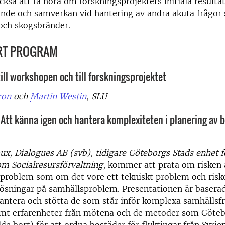
så att få höra om forskningsprojektets initiala resultat
ande och samverkan vid hantering av andra akuta frågor
och skogsbränder.
RT PROGRAM
ill workshopen och till forskningsprojektet
ron
och
Martin Westin
, SLU
 Att känna igen och hantera komplexiteten i planering av b
ux, Dialogues AB (svb), tidigare Göteborgs Stads enhet f
om Socialresursförvaltning
, kommer att prata om risken 
 problem som om det vore ett tekniskt problem och risk
lösningar på samhällsproblem. Presentationen är basera
hantera och stötta de som står inför komplexa samhällsf
samt erfarenheter från mötena och de metoder som Göte