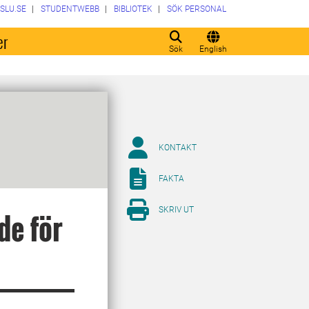
SLU.SE
STUDENTWEBB
BIBLIOTEK
SÖK PERSONAL
er
Sök
English
KONTAKT
FAKTA
SKRIV UT
de för