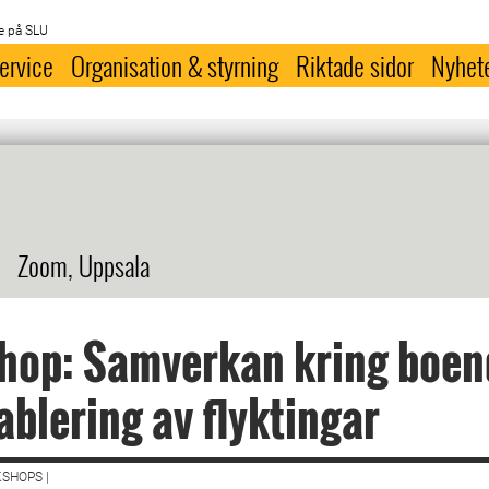
e på SLU
ervice
Organisation & styrning
Riktade sidor
Nyhet
Zoom, Uppsala
hop: Samverkan kring boen
ablering av flyktingar
SHOPS |