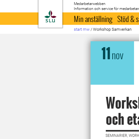
Medarbetarwebben
Information och service för medarbetar
Till startsida
Min anställning
Stöd & s
start mw
/
Workshop Samverkan
11
nov
Works
och et
SEMINARIER, WORK