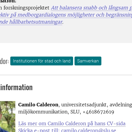
mation:
 forskningsprojektet
Att balansera snabb och långsam p
ktiv på medborgardialogens möjligheter och begränsning
nde hållbarhetsutmaningar
.
dor:
Institutionen för stad och land
Samverkan
information
Camilo Calderon
, universitetsadjunkt, avdelnin
miljökommunikation, SLU, +4618672619
Läs mer om Camilo Calderon på hans CV-sida
Skicka e-post till: camilo.calderon@slu.se