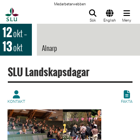
Medarbetarwebben
Till startsida
Sök
English
Meny
12
okt
–
13
okt
Alnarp
SLU Landskapsdagar
KONTAKT
FAKTA