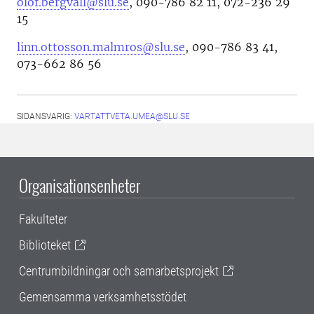
olof.bergvall@slu.se
, 090-786 82 11, 072-236 29
15
linn.ottosson.malmros@slu.se
, 090-786 83 41,
073-662 86 56
SIDANSVARIG:
VARTATTVETA.UMEA@SLU.SE
Organisationsenheter
Fakulteter
Biblioteket
Centrumbildningar och samarbetsprojekt
Gemensamma verksamhetsstödet