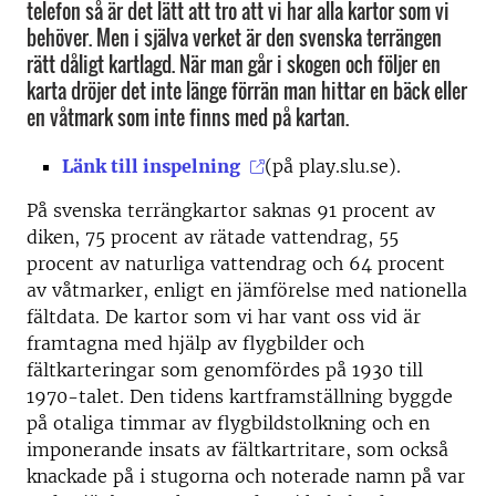
telefon så är det lätt att tro att vi har alla kartor som vi
behöver. Men i själva verket är den svenska terrängen
rätt dåligt kartlagd. När man går i skogen och följer en
karta dröjer det inte länge förrän man hittar en bäck eller
en våtmark som inte finns med på kartan.
Länk till inspelning
(på play.slu.se).
På svenska terrängkartor saknas 91 procent av
diken, 75 procent av rätade vattendrag, 55
procent av naturliga vattendrag och 64 procent
av våtmarker, enligt en jämförelse med nationella
fältdata. De kartor som vi har vant oss vid är
framtagna med hjälp av flygbilder och
fältkarteringar som genomfördes på 1930 till
1970-talet. Den tidens kartframställning byggde
på otaliga timmar av flygbildstolkning och en
imponerande insats av fältkartritare, som också
knackade på i stugorna och noterade namn på var