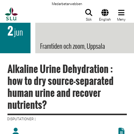
Medarbetarwebben
Till startsida
Sök
English
Meny
2
jun
Framtiden och zoom, Uppsala
Alkaline Urine Dehydration :
how to dry source-separated
human urine and recover
nutrients?
DISPUTATIONER |