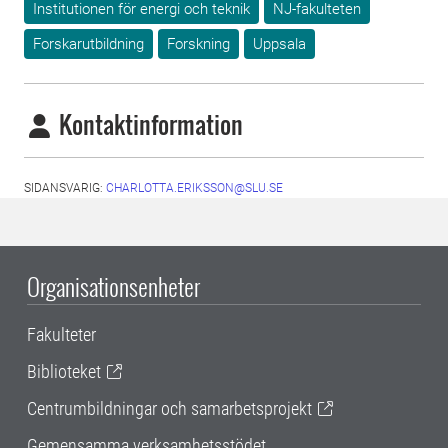
Institutionen för energi och teknik
NJ-fakulteten
Forskarutbildning
Forskning
Uppsala
Kontaktinformation
SIDANSVARIG:
CHARLOTTA.ERIKSSON@SLU.SE
Organisationsenheter
Fakulteter
Biblioteket
Centrumbildningar och samarbetsprojekt
Gemensamma verksamhetsstödet