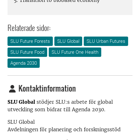
5. Transition to biobased economy
Relaterade sidor:
SLU Future Forests
SLU Global
SLU Urban Futures
SLU Future Food
SLU Future One Health
Agenda 2030
Kontaktinformation
SLU Global
stödjer SLU:s arbete för global
utveckling som bidrar till Agenda 2030.
SLU Global
Avdelningen för planering och forskningsstöd