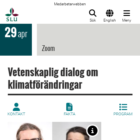
Medarbetarwebben
Till startsida
Sök
English
Meny
29
apr
Zoom
Vetenskaplig dialog om
klimatförändringar
KONTAKT
FAKTA
PROGRAM