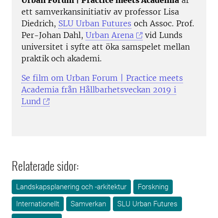
Urban Forum | Practice meets Academia
är
ett samverkansinitiativ av professor Lisa
Diedrich,
SLU Urban Futures
och Assoc. Prof.
Per-Johan Dahl,
Urban Arena
vid Lunds
universitet i syfte att öka samspelet mellan
praktik och akademi.
Se film om Urban Forum | Practice meets
Academia från Hållbarhetsveckan 2019 i
Lund
Relaterade sidor:
Landskapsplanering och -arkitektur
Forskning
Internationellt
Samverkan
SLU Urban Futures