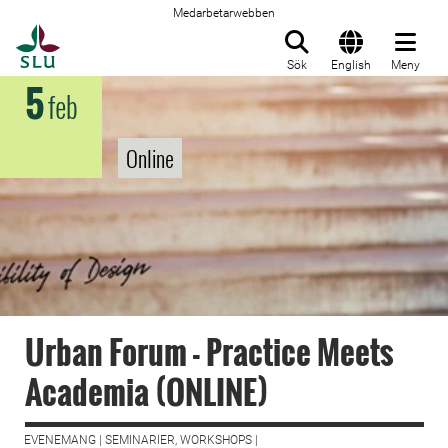
Medarbetarwebben
Till startsida
Sök
English
Meny
5
feb
Online
Urban Forum - Practice Meets
Academia (ONLINE)
EVENEMANG | SEMINARIER, WORKSHOPS |