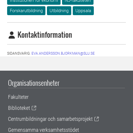
Institutionen för ekonomi
NJ-fakulteten
Forskarutbildning
Utbildning
Uppsala
Kontaktinformation
SIDANSVARIG:
EVA.ANDERSSON.BJORKMAN@SLU.SE
Organisationsenheter
Fakulteter
Biblioteket
Centrumbildningar och samarbetsprojekt
Gemensamma verksamhetsstödet