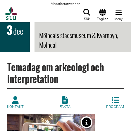
Medarbetarwebben
Till startsida
Sök
English
Meny
3
dec
Mölndals stadsmuseum & Kvarnbyn,
Mölndal
Temadag om arkeologi och
interpretation
KONTAKT
FAKTA
PROGRAM