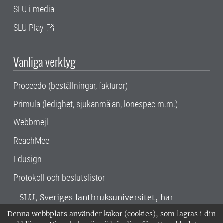
SLU i media
SLU Play
Vanliga verktyg
Proceedo (beställningar, fakturor)
Primula (ledighet, sjukanmälan, lönespec m.m.)
Webbmejl
ReachMee
Edusign
Protokoll och beslutslistor
SLU, Sveriges lantbruksuniversitet, har
verksamhet över hela Sverige. Huvudorter är
Denna webbplats använder kakor (cookies), som lagras i din
Alnarp, Uppsala och Umeå.
SLU är