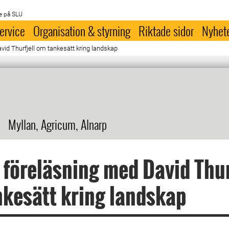
e på SLU
ervice
Organisation & styrning
Riktade sidor
Nyhet
id Thurfjell om tankesätt kring landskap
Myllan, Agricum, Alnarp
föreläsning med David Thur
kesätt kring landskap