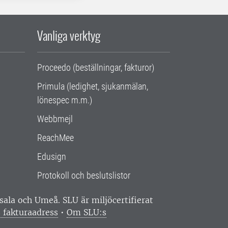
Vanliga verktyg
Proceedo (beställningar, fakturor)
Primula (ledighet, sjukanmälan,
lönespec m.m.)
Webbmejl
ReachMee
Edusign
Protokoll och beslutslistor
ppsala och Umeå.
SLU är miljöcertifierat
 fakturaadress
•
Om SLU:s