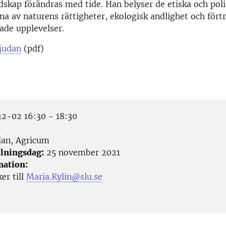
dskap förändras med tide. Han belyser de etiska och poli
a av naturens rättigheter, ekologisk andlighet och förtr
ade upplevelser.
bjudan
(pdf)
2-02 16:30 - 18:30
p
an, Agricum
lningsdag:
25 november 2021
mation:
er till
Maria.Kylin@slu.se