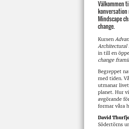
Välkommen til
konversation 
Mindscape ch
change.
Kursen
Advan
Architectural
in till en öp
change frami
Begreppet na
med tiden. Vå
utmanar live
planet. Hur v
avgörande för
formar våra h
David Thurfje
Södertörns un