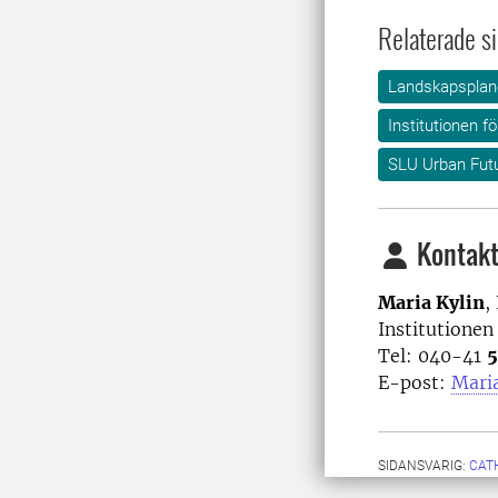
Relaterade si
Landskapsplane
Institutionen f
SLU Urban Fut
Kontakt
Maria Kylin
,
Institutionen
Tel: 040-41
5
E-post:
Maria
SIDANSVARIG:
CAT