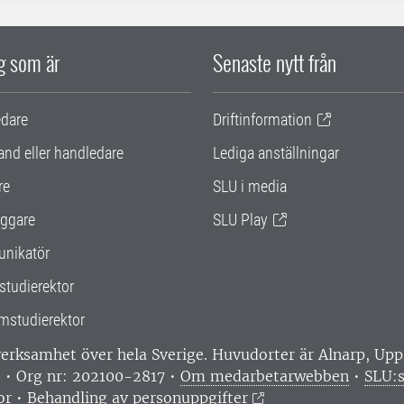
ig som är
Senaste nytt från
edare
Driftinformation
and eller handledare
Lediga anställningar
re
SLU i media
ggare
SLU Play
nikatör
studierektor
mstudierektor
 verksamhet över hela Sverige. Huvudorter är Alnarp, U
0 • Org nr: 202100-2817 •
Om medarbetarwebben
•
SLU:s
or
•
Behandling av personuppgifter