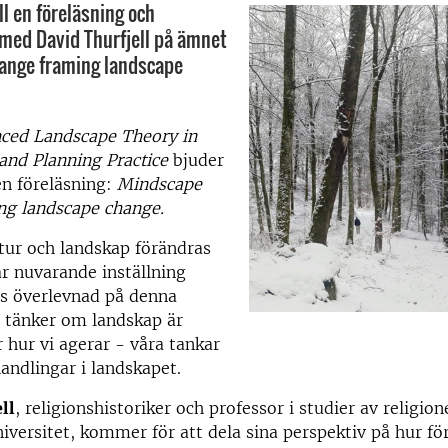
l en föreläsning och
med David Thurfjell på ämnet
ange framing landscape
ced Landscape Theory in
 and Planning Practice
bjuder
pen föreläsning:
Mindscape
ng landscape change.
tur och landskap förändras
r nuvarande inställning
ts överlevnad på denna
i tänker om landskap är
 hur vi agerar - våra tankar
andlingar i landskapet.
ll
, religionshistoriker och professor i studier av religion
iversitet, kommer för att dela sina perspektiv på hur för