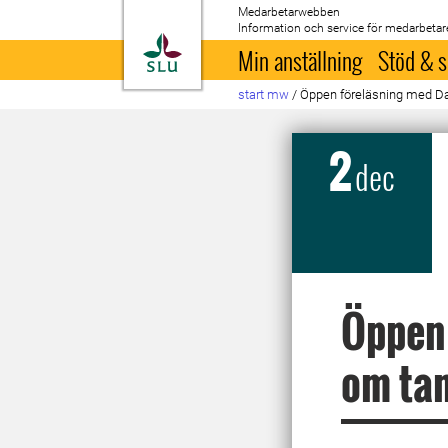
Medarbetarwebben
Information och service för medarbetar
Till startsida
Min anställning
Stöd & s
start mw
/
Öppen föreläsning med Dav
2
dec
Öppen 
om tan