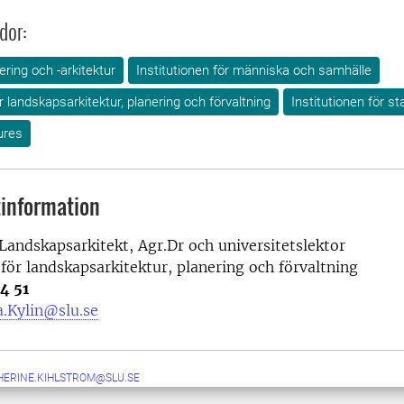
dor:
ring och -arkitektur
Institutionen för människa och samhälle
ör landskapsarkitektur, planering och förvaltning
Institutionen för s
ures
information
 Landskapsarkitekt, Agr.Dr och universitetslektor
 för landskapsarkitektur, planering och förvaltning
4 51
.Kylin@slu.se
HERINE.KIHLSTROM@SLU.SE