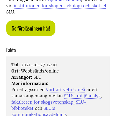
vid
institutionen för skogens ekologi och skötsel
,
SLU.
Se föreläsningen här!
Fakta
Tid:
2021-10-27 12:10
Ort:
Webbsänds/online
Arrangör:
SLU
Mer information:
Föredragsserien
Värt att veta Umeå
är ett
samarrangemang mellan
SLU:s miljöanalys
,
fakulteten för skogsvetenskap,
SLU-
biblioteket
och
SLU:s
kommunikationsavdelning
.