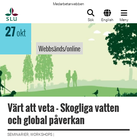
Medarbetarwebben
Till startsida
Sök
English
Meny
27
okt
Webbsänds/online
Värt att veta - Skogliga vatten
och global påverkan
SEMINARIER, WORKSHOPS |