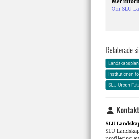
Mer infor
Om SLU La
Relaterade si
Landskapsplane
Institutionen f
SLU Urban Fut
Kontakt
SLU Landska
SLU Landskap
profilering 