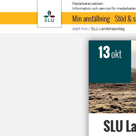
Medarbetarwebben
Information och service för medarbetar
Till startsida
Min anställning
Stöd & s
start mw
/
SLU Landskapsdag
13
okt
SLU L