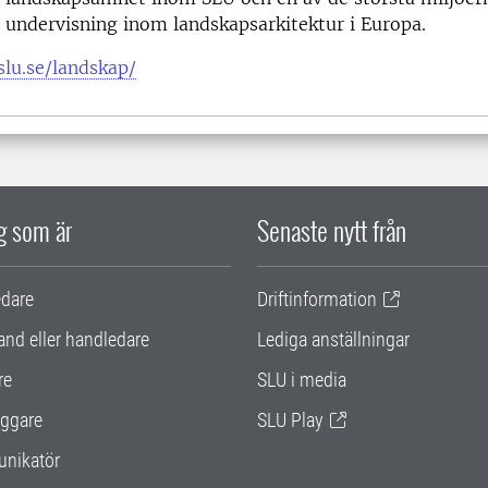
 undervisning inom landskapsarkitektur i Europa.
slu.se/landskap/
ig som är
Senaste nytt från
edare
Driftinformation
and eller handledare
Lediga anställningar
re
SLU i media
ggare
SLU Play
nikatör