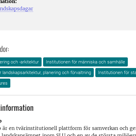
mation:
ndskapsdagar
dor:
ring och -arkitektur
Institutionen för människa och samhälle
ör landskapsarkitektur, planering och förvaltning
Institutionen för s
ures
information
p
 är en tvärinstitutionell plattform för samverkan och 
av landskapsämnet inom SLU och en av de största miljöe