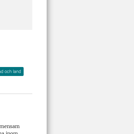
tad och land
gemensam
rna inom