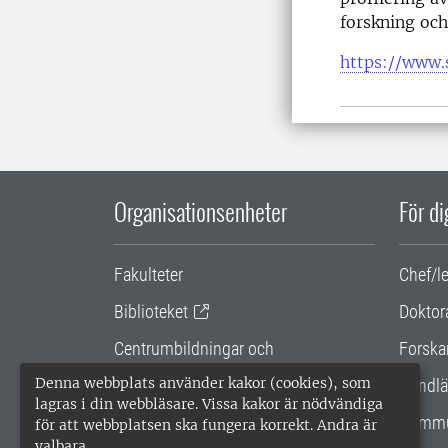
forskning och
https://www.
Organisationsenheter
För d
Fakulteter
Chef/l
Biblioteket
Doktor
Centrumbildningar och
Forska
samarbetsprojekt
Denna webbplats använder kakor (cookies), som
Handlä
lagras i din webbläsare. Vissa kakor är nödvändiga
Gemensamma verksamhetsstödet
Kommu
för att webbplatsen ska fungera korrekt. Andra är
valbara.