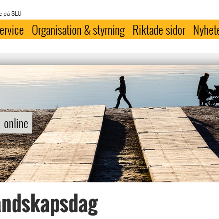
e på SLU
ervice
Organisation & styrning
Riktade sidor
Nyhet
online
andskapsdag