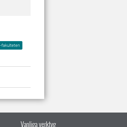
-fakulteten
Vanliga verktyg