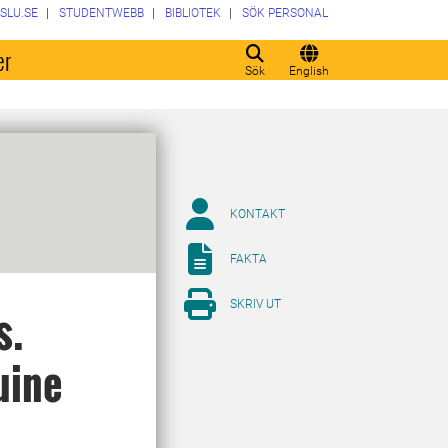
SLU.SE
STUDENTWEBB
BIBLIOTEK
SÖK PERSONAL
er
Sök
English
KONTAKT
FAKTA
SKRIV UT
s.
uine