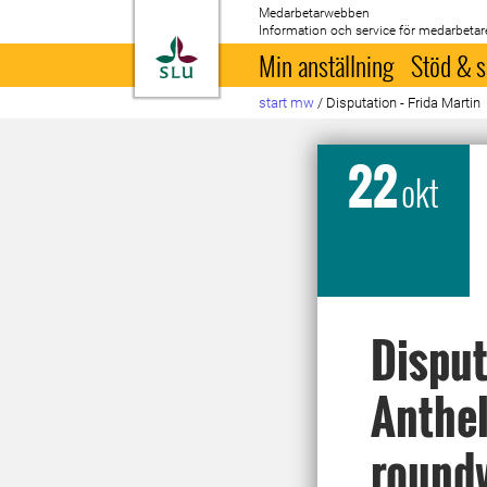
Medarbetarwebben
Information och service för medarbetar
Till startsida
Min anställning
Stöd & s
start mw
/
Disputation - Frida Martin
22
okt
Disput
Anthel
round