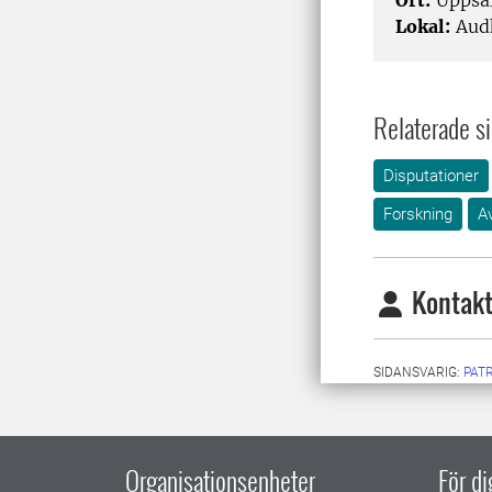
Ort:
Uppsa
Lokal:
Aud
Relaterade si
Disputationer
Forskning
A
Kontakt
SIDANSVARIG:
PAT
Organisationsenheter
För d