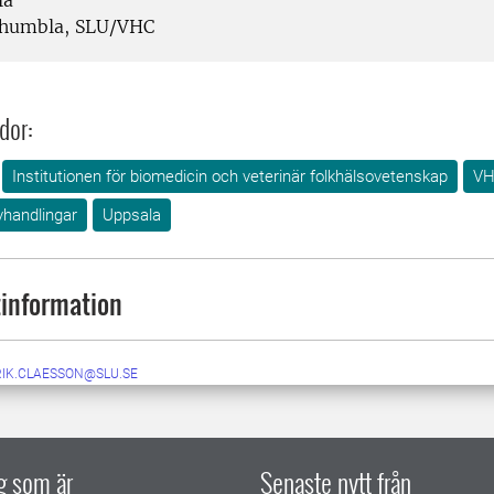
la
humbla, SLU/VHC
dor:
Institutionen för biomedicin och veterinär folkhälsovetenskap
VH
vhandlingar
Uppsala
information
RIK.CLAESSON@SLU.SE
ig som är
Senaste nytt från