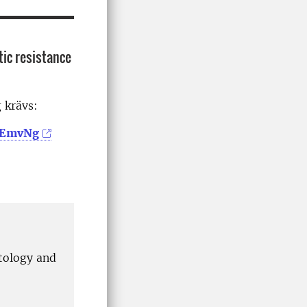
tic resistance
g krävs:
GeEmvNg
itology and