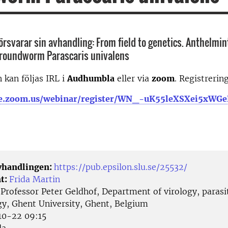
örsvarar sin avhandling: From field to genetics. Anthelmin
 roundworm Parascaris univalens
 kan följas IRL i
Audhumbla
eller via
zoom
. Registrerin
-se.zoom.us/webinar/register/WN_-uK55leXSXei5xW
avhandlingen:
https://pub.epsilon.slu.se/25532/
t:
Frida Martin
:
Professor Peter Geldhof, Department of virology, paras
, Ghent University, Ghent, Belgium
0-22 09:15