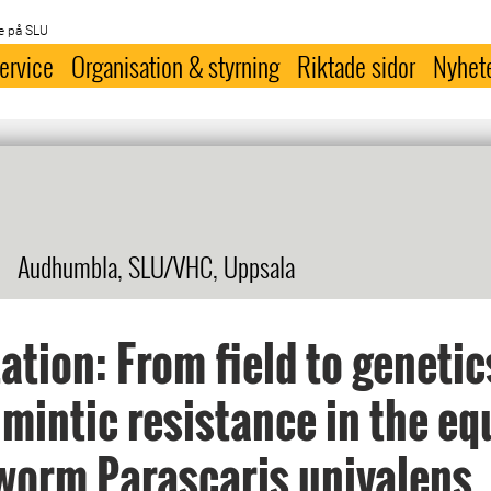
e på SLU
ervice
Organisation & styrning
Riktade sidor
Nyhet
Audhumbla, SLU/VHC, Uppsala
ation: From field to genetic
mintic resistance in the eq
worm Parascaris univalens