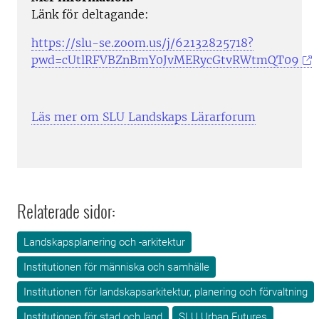
Länk för deltagande:
https://slu-se.zoom.us/j/62132825718?
pwd=cUtlRFVBZnBmY0JvMERycGtvRWtmQT09
Läs mer om SLU Landskaps Lärarforum
Relaterade sidor:
Landskapsplanering och -arkitektur
Institutionen för människa och samhälle
Institutionen för landskapsarkitektur, planering och förvaltning
Institutionen för stad och land
SLU Urban Futures