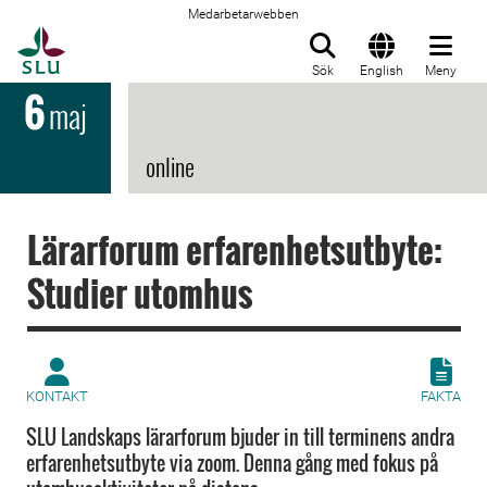
Medarbetarwebben
Till startsida
Sök
English
Meny
6
maj
online
Lärarforum erfarenhetsutbyte:
Studier utomhus
KONTAKT
FAKTA
SLU Landskaps lärarforum bjuder in till terminens andra
erfarenhetsutbyte via zoom. Denna gång med fokus på