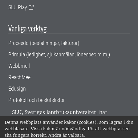
SLU Play
Vanliga verktyg
Proceedo (beställningar, fakturor)
Primula (ledighet, sjukanmälan, lönespec m.m.)
Webbmejl
ReachMee
Edusign
Protokoll och beslutslistor
SLU, Sveriges lantbruksuniversitet, har
verksamhet över hela Sverige. Huvudorter är
Denna webbplats använder kakor (cookies), som lagras i din
Alnarp, Uppsala och Umeå.
SLU är
webbläsare. Vissa kakor är nödvändiga för att webbplatsen
miljöcertifierat enligt ISO 14001. •
Telefon:
ska fungera korrekt. Andra är valbara.