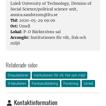
Luleå University of Technology, Division of
Social Science/political science unit,
annica.sandstrom@ltu.se
Tid:
2020-05-29 09:00
Ort:
Umeå
Lokal:
P-O Bäckströms sal
Arrangör:
Institutionen för vilt, fisk och
miljö
Relaterade sidor:
Disputationer
Institutionen för vilt, fisk och miljö
S-fakulteten
Forskarutbildning
Forskning
Umeå
Kontaktinformation