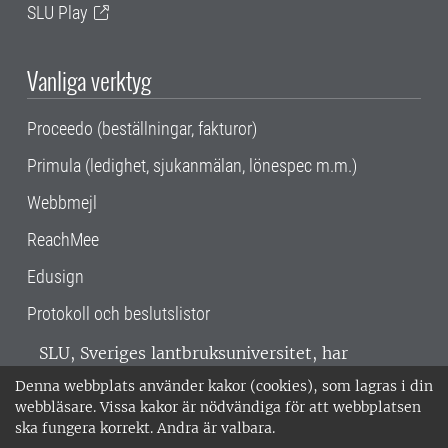
SLU Play
Vanliga verktyg
Proceedo (beställningar, fakturor)
Primula (ledighet, sjukanmälan, lönespec m.m.)
Webbmejl
ReachMee
Edusign
Protokoll och beslutslistor
SLU, Sveriges lantbruksuniversitet, har
verksamhet över hela Sverige. Huvudorter är
Denna webbplats använder kakor (cookies), som lagras i din
Alnarp, Uppsala och Umeå.
SLU är
webbläsare. Vissa kakor är nödvändiga för att webbplatsen
miljöcertifierat enligt ISO 14001. •
Telefon:
ska fungera korrekt. Andra är valbara.