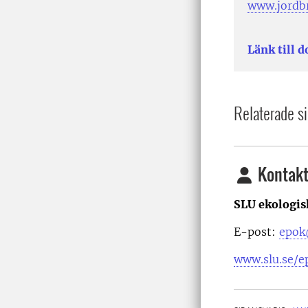
www.jordbr
Länk till 
Relaterade si
Kontakt
SLU ekologis
E-post:
epok
www.slu.se/e