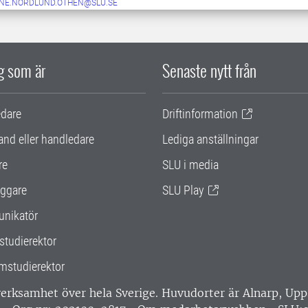
NE.NORDLUND.OTHEN@SLU.SE
ig som är
Senaste nytt från
edare
Driftinformation
and eller handledare
Lediga anställningar
re
SLU i media
ggare
SLU Play
nikatör
studierektor
mstudierektor
 verksamhet över hela Sverige. Huvudorter är Alnarp, U