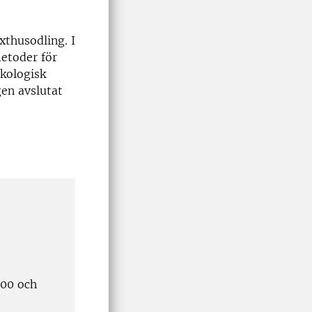
xthusodling. I
etoder för
ekologisk
gen avslutat
:00 och