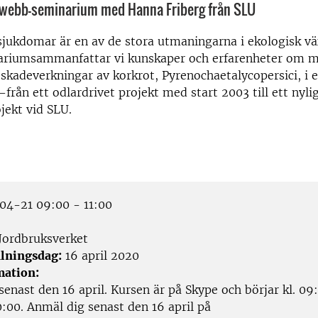
l webb-seminarium med Hanna Friberg från SLU
jukdomar är en av de stora utmaningarna i ekologisk vä
ariumsammanfattar vi kunskaper och erfarenheter om m
skadeverkningar av korkrot, Pyrenochaetalycopersici, i 
från ett odlardrivet projekt med start 2003 till ett nyli
jekt vid SLU.
4-21 09:00 - 11:00
Jordbruksverket
lningsdag:
16 april 2020
mation:
enast den 16 april. Kursen är på Skype och börjar kl. 09
10:00. Anmäl dig senast den 16 april på