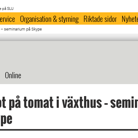
e på SLU
ervice
Organisation & styrning
Riktade sidor
Nyhet
s – seminarium på Skype
Online
t på tomat i växthus – sem
ype