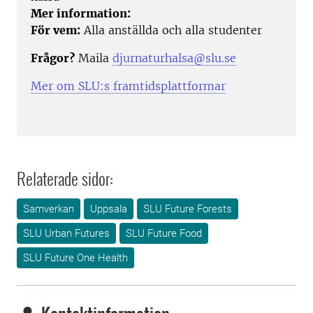
Mer information:
För vem:
Alla anställda och alla studenter
Frågor?
Maila
djurnaturhalsa@slu.se
Mer om SLU:s framtidsplattformar
Relaterade sidor:
Samverkan
Uppsala
SLU Future Forests
SLU Urban Futures
SLU Future Food
SLU Future One Health