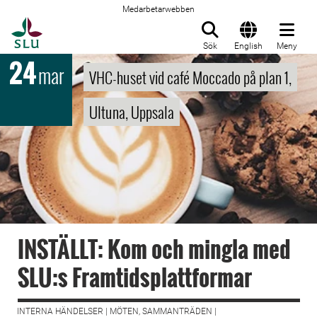
Medarbetarwebben
Till startsida
Sök
English
Meny
24
mar
VHC-huset vid café Moccado på plan 1,
Ultuna, Uppsala
INSTÄLLT: Kom och mingla med
SLU:s Framtidsplattformar
INTERNA HÄNDELSER | MÖTEN, SAMMANTRÄDEN |