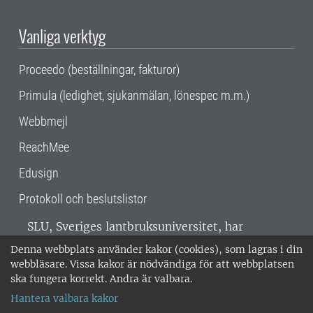
Vanliga verktyg
Proceedo (beställningar, fakturor)
Primula (ledighet, sjukanmälan, lönespec m.m.)
Webbmejl
ReachMee
Edusign
Protokoll och beslutslistor
SLU, Sveriges lantbruksuniversitet, har
verksamhet över hela Sverige. Huvudorter är
Denna webbplats använder kakor (cookies), som lagras i din
Alnarp, Uppsala och Umeå.
SLU är
webbläsare. Vissa kakor är nödvändiga för att webbplatsen
miljöcertifierat enligt ISO 14001. •
Telefon:
ska fungera korrekt. Andra är valbara.
018-67 10 00 • Org nr: 202100-2817 •
Om
Hantera valbara kakor
medarbetarwebben
•
SLU:s fakturaadress
•