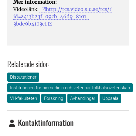
Mer information:
Videolänk:
http://tcs.video.slu.se/tcs/?
id=a413b23f-09cb-46d9-8101-
3bde9b4103c1
Relaterade sidor:
Disputationer
Institutionen för biomedicin och veterinär folkhälsovetenskap
VH-fakulteten
Forskning
Avhandlingar
Uppsala
Kontaktinformation