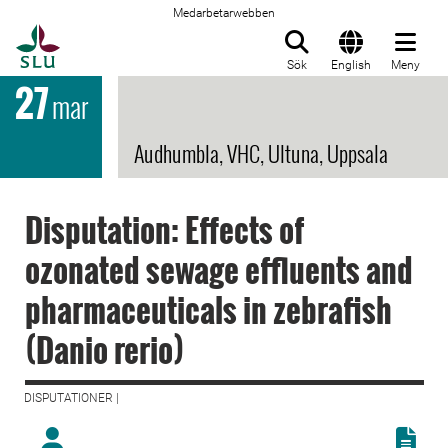
Medarbetarwebben
Till startsida
Sök
English
Meny
27
mar
Audhumbla, VHC, Ultuna, Uppsala
Disputation: Effects of
ozonated sewage effluents and
pharmaceuticals in zebrafish
(Danio rerio)
DISPUTATIONER |