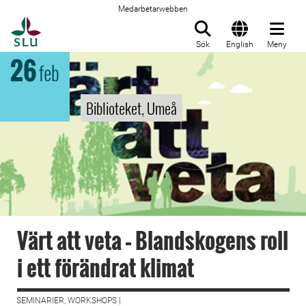
Medarbetarwebben
Till startsida
Sök
English
Meny
26
feb
Biblioteket, Umeå
Värt att veta – Blandskogens roll
i ett förändrat klimat
SEMINARIER, WORKSHOPS |