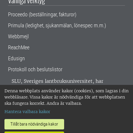
Vanliga verktyg
Proceedo (beställningar, fakturor)
Primula (ledighet, sjukanmälan, lönespec m.m.)
Webbmejl
ReachMee
Edusign
Protokoll och beslutslistor
SLU, Sveriges lantbruksuniversitet, har
verksamhet över hela Sverige. Huvudorter är
Denna webbplats använder kakor (cookies), som lagras i din
Alnarp, Uppsala och Umeå.
SLU är
webbläsare. Vissa kakor är nödvändiga för att webbplatsen
miljöcertifierat enligt ISO 14001. •
Telefon:
ska fungera korrekt. Andra är valbara.
018-67 10 00 • Org nr: 202100-2817 •
Om
Hantera valbara kakor
medarbetarwebben
•
SLU:s fakturaadress
•
Om SLU:s webbplatser
•
Vid KRIS
Tillåt bara nödvändiga kakor
•
Hantera kakor
•
Behandling av