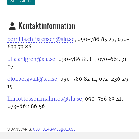
SLU Global
Kontaktinformation
pernilla.christensen@slu.se
, 090-786 85 27, 070-
633 73 86
ulla.ahlgren@slu.se
, 090-786 82 81, 070-662 31
07
olof.bergvall@slu.se
, 090-786 82 11, 072-236 29
15
linn.ottosson.malmros@slu.se
, 090-786 83 41,
073-662 86 56
SIDANSVARIG:
OLOF.BERGVALL@SLU.SE