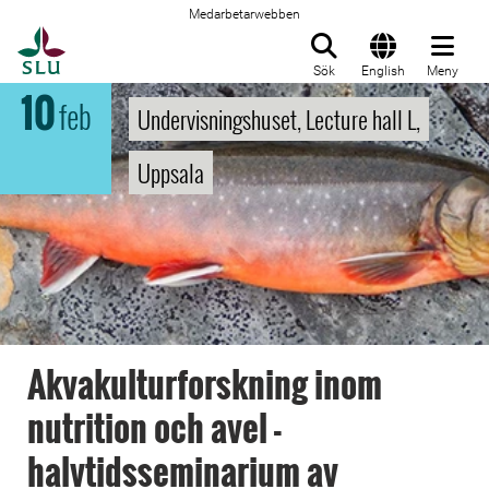
Medarbetarwebben
Till startsida
Sök
English
Meny
10
feb
Undervisningshuset, Lecture hall L,
Uppsala
Akvakulturforskning inom
nutrition och avel -
halvtidsseminarium av