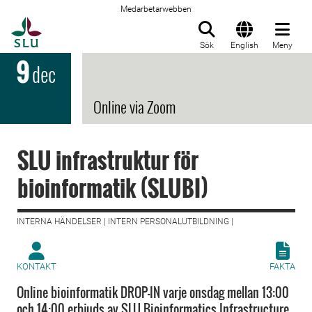
Medarbetarwebben
Till startsida
Sök
English
Meny
9
dec
Online via Zoom
SLU infrastruktur för
bioinformatik (SLUBI)
INTERNA HÄNDELSER | INTERN PERSONALUTBILDNING |
KONTAKT
FAKTA
Online bioinformatik DROP-IN varje onsdag mellan 13:00
och 14:00 erbjuds av SLU Bioinformatics Infrastructure