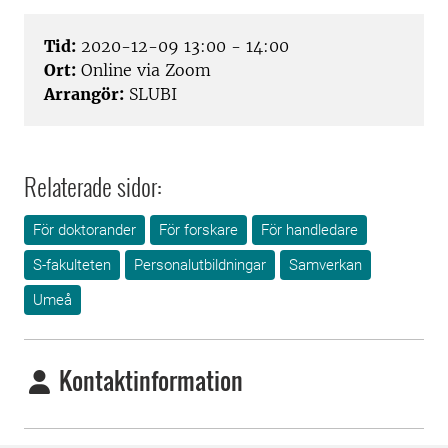
Tid:
2020-12-09 13:00 - 14:00
Ort:
Online via Zoom
Arrangör:
SLUBI
Relaterade sidor:
För doktorander
För forskare
För handledare
S-fakulteten
Personalutbildningar
Samverkan
Umeå
Kontaktinformation