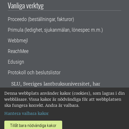
Vanliga verktyg
Proceedo (beställningar, fakturor)
Primula (ledighet, sjukanmälan, lönespec m.m.)
Webbmejl
ReachMee
Edusign
Protokoll och beslutslistor
SLU, Sveriges lantbruksuniversitet, har
verksamhet över hela Sverige. Huvudorter är
Denna webbplats använder kakor (cookies), som lagras i din
Alnarp, Uppsala och Umeå.
SLU är
webbläsare. Vissa kakor är nödvändiga för att webbplatsen
miljöcertifierat enligt ISO 14001. •
Telefon:
ska fungera korrekt. Andra är valbara.
018-67 10 00 • Org nr: 202100-2817 •
Om
Hantera valbara kakor
medarbetarwebben
•
SLU:s fakturaadress
•
Om SLU:s webbplatser
•
Vid KRIS
Tillåt bara nödvändiga kakor