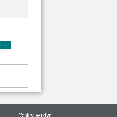
ningar
Vanliga verktyg