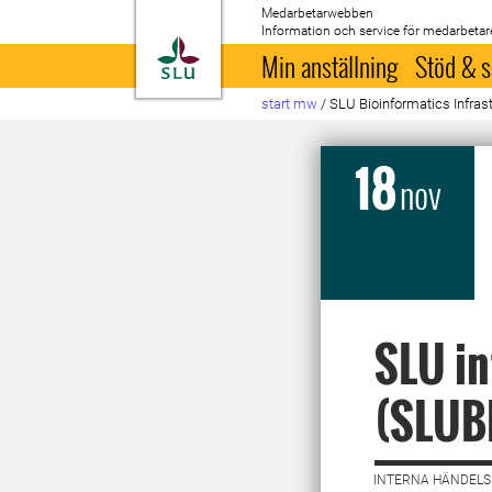
Medarbetarwebben
Information och service för medarbetar
Till startsida
Min anställning
Stöd & s
start mw
/
SLU Bioinformatics Infrast
18
nov
SLU in
(SLUB
INTERNA HÄNDELSE