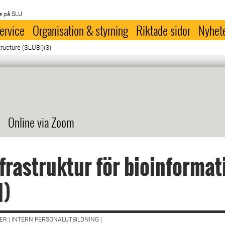
e på SLU
ervice
Organisation & styrning
Riktade sidor
Nyhet
ructure (SLUBI)(3)
Online via Zoom
frastruktur för bioinformat
I)
R | INTERN PERSONALUTBILDNING |