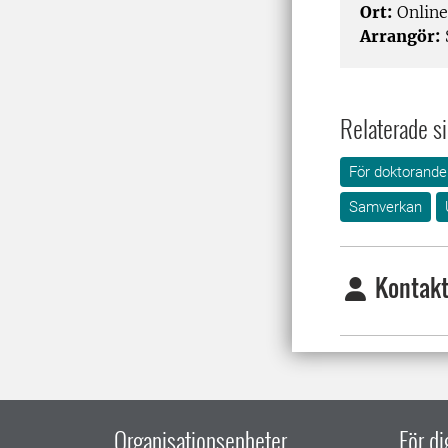
Ort:
Online
Arrangör:
Relaterade si
För doktorande
Samverkan
Kontakt
Organisationsenheter
För d