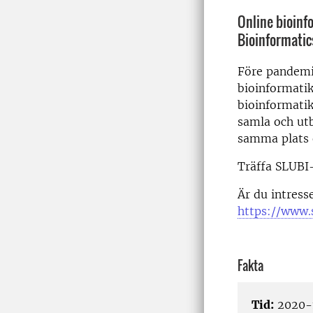
Online bioinf
Bioinformatic
Före pandemi
bioinformatik
bioinformatik
samla och utb
samma plats 
Träffa SLUBI
Är du intress
https://www.
Fakta
Tid:
2020-1