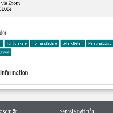
 via Zoom
SLUBI
dor:
r
För forskare
För handledare
S-fakulteten
Personalutbild
Umeå
information
ig som är
Senaste nytt från