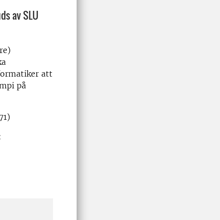
uds av SLU
re)
ka
formatiker att
ampi på
71)
: