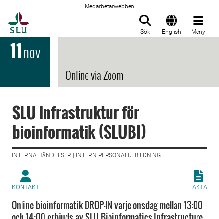
Medarbetarwebben
Till startsida
Sök
English
Meny
11
nov
Online via Zoom
SLU infrastruktur för
bioinformatik (SLUBI)
INTERNA HÄNDELSER | INTERN PERSONALUTBILDNING |
KONTAKT
FAKTA
Online bioinformatik DROP-IN varje onsdag mellan 13:00
och 14:00 erbjuds av SLU Bioinformatics Infrastructure