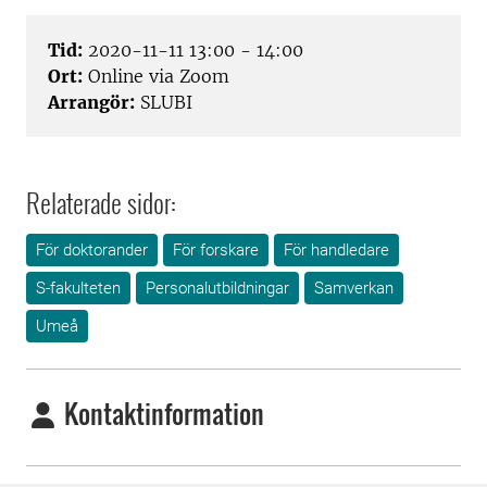
Tid:
2020-11-11 13:00 - 14:00
Ort:
Online via Zoom
Arrangör:
SLUBI
Relaterade sidor:
För doktorander
För forskare
För handledare
S-fakulteten
Personalutbildningar
Samverkan
Umeå
Kontaktinformation